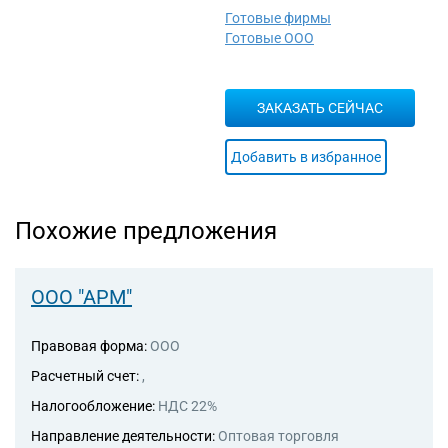
неспециализированными
Готовые фирмы
автотранспортными
Готовые ООО
средствами
49.41.3 Аренда грузового
автомобильного транспорта с
ЗАКАЗАТЬ СЕЙЧАС
водителем
49.42 Предоставление услуг
по перевозкам
Добавить в избранное
52.29 Деятельность
вспомогательная прочая,
связанная с перевозками
Похожие предложения
62.02 Деятельность
консультативная и работы в
области компьютерных
технологий
ООО "АРМ"
62.09 Деятельность,
связанная с использованием
Правовая форма:
ООО
вычислительной техники и
информационных технологий,
Расчетный счет:
,
прочая
Налогообложение:
НДС 22%
63.11 Деятельность по
обработке данных,
Направление деятельности:
Оптовая торговля