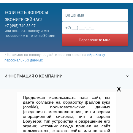
ЕСЛИ ЕСТЬ ВОПРОСЫ
ЗВОНИТЕ СЕЙЧАС!
+7 (495) 740-38-07
или оставьте заявку и мы
перезвоним в течение 30 мин
Перезвоните мне!
* Нажимая на кнопку вы даёте свое согласие на
обработку
персональных данных
ИНФОРМАЦИЯ О КОМПАНИИ
x
О нас
УСЛУГИ
Продолжая использовать наш сайт, вы
Статьи
даете согласие на обработку файлов куки
ИФНС
(cookie), пользовательских данных
Готовые фирмы
КОНТАКТНАЯ ИНФОРМАЦИЯ
(сведения о местоположении; тип и версия
Спецпредложения
Продажа фирм
операционной системы; тип и версия
Отзывы
+7 (495) 740-38-07
mail@1-urist.ru
Браузера; тип устройства и разрешение его
Регистрация
(По Москве)
Спросить у юриста
экрана; источник откуда пришел на сайт
Ликвидация
пользователь; с какого сайта или по какой