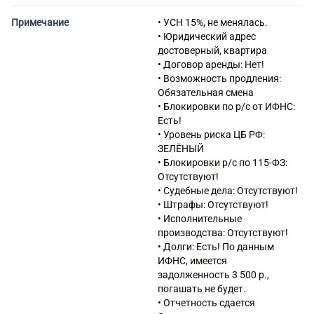
рекламных агентств
22.19 Производство прочих
Примечание
• УСН 15%, не менялась.
резиновых изделий
• Юридический адрес
22.23 Производство
достоверный, квартира
пластмассовых изделий,
• Договор аренды: Нет!
используемых в
• Возможность продления:
строительстве
Обязательная смена
41.10 Разработка
• Блокировки по р/с от ИФНС:
строительных проектов
Есть!
43.12 Подготовка
• Уровень риска ЦБ РФ:
строительной площадки
ЗЕЛЁНЫЙ
43.21 Производство
• Блокировки р/с по 115-ФЗ:
электромонтажных работ
Отсутствуют!
43.22 Производство
• Судебные дела: Отсутствуют!
санитарно-технических работ,
• Штрафы: Отсутствуют!
монтаж отопительных систем
• Исполнительные
и систем кондиционирования
производства: Отсутствуют!
воздуха
• Долги: Есть! По данным
43.31 Производство
ИФНС, имеется
штукатурных работ
задолженность 3 500 р.,
43.32 Работы столярные и
погашать не будет.
плотничные
• Отчетность сдается
43.33 Работы по устройству