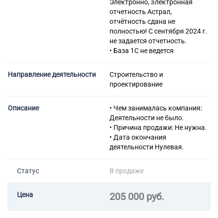
Электронно, электронная
покрытий полов и облицовке
отчетность Астрал,
стен
отчётность сдана не
43.34 Производство
полностью! С сентября 2024 г.
малярных и стекольных работ
не задается отчетность.
43.39 Производство прочих
• База 1С не ведется
отделочных и завершающих
работ
Направление деятельности
Строительство и
43.91 Производство
проектирование
кровельных работ
43.99 Работы строительные
специализированные прочие,
Описание
• Чем занималась компания:
не включенные в другие
Деятельности не было.
группировки
• Причина продажи: Не нужна.
49.32 Деятельность такси
• Дата окончания
49.41 Деятельность
деятельности Нулевая.
автомобильного грузового
транспорта
Статус
В продаже
49.41.1 Перевозка грузов
специализированными
автотранспортными
Цена
205 000 руб.
средствами
49.41.2 Перевозка грузов