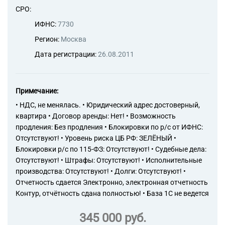
предоставление услуг по
СРО:
размещению информации и
связанная с этим
ИФНС:
7730
деятельность
Регион:
Москва
63.11.1 Деятельность по
созданию и использованию
Дата регистрации:
26.08.2011
баз данных и
информационных ресурсов
73.11 Деятельность
Примечание:
рекламных агентств
71.11 Деятельность в области
• НДС, не менялась. • Юридический адрес достоверный,
архитектуры
квартира • Договор аренды: Нет! • Возможность
71.12 Деятельность в области
продления: Без продления • Блокировки по р/с от ИФНС:
инженерных изысканий,
Отсутствуют! • Уровень риска ЦБ РФ: ЗЕЛЁНЫЙ •
инженерно-технического
Блокировки р/с по 115-ФЗ: Отсутствуют! • Судебные дела:
проектирования, управления
Отсутствуют! • Штрафы: Отсутствуют! • Исполнительные
проектами строительства,
производства: Отсутствуют! • Долги: Отсутствуют! •
выполнения строительного
контроля и авторского
Отчетность сдается Электронно, электронная отчетность
надзора, предоставление
Контур, отчётность сдана полностью! • База 1С не ведется
технических консультаций в
этих областях
345 000 руб.
81.21 Деятельность по общей