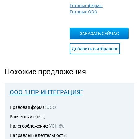
сырьем и живыми животными
Готовые фирмы
46.3 Торговля оптовая
Готовые ООО
пищевыми продуктами,
напитками и табачными
изделиями
ЗАКАЗАТЬ СЕЙЧАС
46.4 Торговля оптовая
непродовольственными
потребительскими товарами
Добавить в избранное
46.6 Торговля оптовая
прочими машинами,
оборудованием и
Похожие предложения
принадлежностями
46.7 Торговля оптовая
специализированная прочая
46.9 Торговля оптовая
ООО "ЦПР ИНТЕГРАЦИЯ"
неспециализированная
62.0 Разработка
Правовая форма:
ООО
компьютерного программного
обеспечения,
Расчетный счет:
,
консультационные услуги в
Налогообложение:
УСН 6%
данной области и другие
сопутствующие услуги
Направление деятельности: