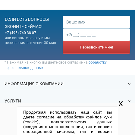
ЕСЛИ ЕСТЬ ВОПРОСЫ
ЗВОНИТЕ СЕЙЧАС!
+7 (495) 740-38-07
или оставьте заявку и мы
перезвоним в течение 30 мин
Перезвоните мне!
* Нажимая на кнопку вы даёте свое согласие на
обработку
персональных данных
ИНФОРМАЦИЯ О КОМПАНИИ
О нас
x
УСЛУГИ
Статьи
Продолжая использовать наш сайт, вы
ИФНС
Готовые фирмы
даете согласие на обработку файлов куки
КОНТАКТНАЯ ИНФОРМАЦИЯ
Спецпредложения
(cookie), пользовательских данных
Продажа фирм
(сведения о местоположении; тип и версия
Отзывы
+7 (495) 740-38-07
mail@1-urist.ru
Регистрация
операционной системы; тип и версия
(По Москве)
Спросить у юриста