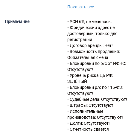
одежды
Показать все
14.3 Производство вязаных и
трикотажных изделий
одежды
Примечание
• УСН 6%, не менялась.
15.12 Производство
• Юридический адрес не
чемоданов, дамских сумок и
достоверный, только для
аналогичных изделий из кожи
регистрации
и других материалов;
• Договор аренды: Нет!
производство шорно-
• Возможность продления:
седельных и других изделий
Обязательная смена
из кожи
• Блокировки по р/с от ИФНС:
15.2 Производство обуви
Отсутствуют!
16.1 Распиловка и строгание
• Уровень риска ЦБ РФ:
древесины
ЗЕЛЁНЫЙ
16.2 Производство изделий из
• Блокировки р/с по 115-ФЗ:
дерева, пробки, соломки и
Отсутствуют!
материалов для плетения
• Судебные дела: Отсутствуют!
16.23 Производство прочих
• Штрафы: Отсутствуют!
деревянных строительных
• Исполнительные
конструкций и столярных
производства: Отсутствуют!
изделий
• Долги: Отсутствуют!
16.24 Производство
• Отчетность сдается
деревянной тары