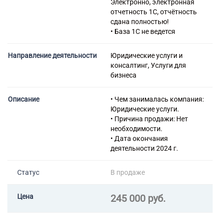
Электронно, электронная
16.29 Производство прочих
отчетность 1С, отчётность
деревянных изделий;
сдана полностью!
производство изделий из
• База 1С не ведется
пробки, соломки и
материалов для плетения
Направление деятельности
Юридические услуги и
31.0 Производство мебели
консалтинг, Услуги для
41.2 Строительство жилых и
бизнеса
нежилых зданий
43.12 Подготовка
строительной площадки
Описание
• Чем занималась компания:
43.2 Производство
Юридические услуги.
электромонтажных,
• Причина продажи: Нет
санитарно-технических и
необходимости.
прочих строительно-
• Дата окончания
монтажных работ
деятельности 2024 г.
43.3 Работы строительные
отделочные
Статус
В продаже
46.1 Торговля оптовая за
вознаграждение или на
договорной основе
Цена
245 000 руб.
46.2 Торговля оптовая
сельскохозяйственным