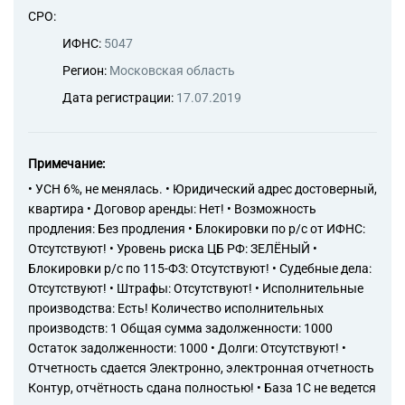
62.02 Деятельность
СРО:
консультативная и работы в
области компьютерных
ИФНС:
5047
технологий
Регион:
Московская область
62.09 Деятельность,
связанная с использованием
Дата регистрации:
17.07.2019
вычислительной техники и
информационных технологий,
прочая
Примечание:
63.1 Деятельность по
обработке данных,
• УСН 6%, не менялась. • Юридический адрес достоверный,
предоставление услуг по
квартира • Договор аренды: Нет! • Возможность
размещению информации,
продления: Без продления • Блокировки по р/с от ИФНС:
деятельность порталов в
Отсутствуют! • Уровень риска ЦБ РФ: ЗЕЛЁНЫЙ •
информационно-
Блокировки р/с по 115-ФЗ: Отсутствуют! • Судебные дела:
коммуникационной сети
Отсутствуют! • Штрафы: Отсутствуют! • Исполнительные
Интернет
производства: Есть! Количество исполнительных
63.11.1 Деятельность по
созданию и использованию
производств: 1 Общая сумма задолженности: 1000
баз данных и
Остаток задолженности: 1000 • Долги: Отсутствуют! •
информационных ресурсов
Отчетность сдается Электронно, электронная отчетность
68.3 Операции с недвижимым
Контур, отчётность сдана полностью! • База 1С не ведется
имуществом за