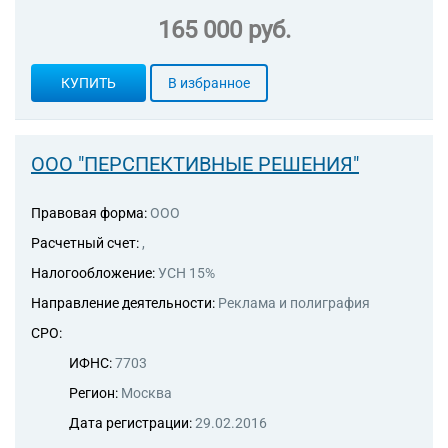
вознаграждение или на
165 000 руб.
договорной основе
70.22 Консультирование по
вопросам коммерческой
КУПИТЬ
В избранное
деятельности и управления
73.20.1 Исследование
конъюнктуры рынка
95.1 Ремонт компьютеров и
ООО "ПЕРСПЕКТИВНЫЕ РЕШЕНИЯ"
коммуникационного
оборудования
Правовая форма:
ООО
16.10.9 Предоставление услуг
по пропитке древесины
Расчетный счет:
,
68.1 Покупка и продажа
Налогообложение:
УСН 15%
собственного недвижимого
имущества
Направление деятельности:
Реклама и полиграфия
68.2 Аренда и управление
СРО:
собственным или
арендованным недвижимым
ИФНС:
7703
имуществом
Регион:
Москва
Дата регистрации:
29.02.2016