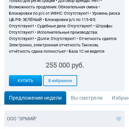
только для регистрации • Договор аренды: Нет! •
Возможность продления: Обязательная смена •
Блокировки по р/с от ИФНС: Отсутствуют! • Уровень риска
ЦБ РФ: ЗЕЛЁНЫЙ • Блокировки р/с по 115-ФЗ:
Отсутствуют! • Судебные дела: Отсутствуют! • Штрафы:
Отсутствуют! • Исполнительные производства:
Отсутствуют! • Долги: Отсутствуют! • Отчетность сдается
Электронно, электронная отчетность Такском,
отчётность сдана полностью! • База 1С не ведется
255 000 руб.
КУПИТЬ
В избранное
Предложения недели
Вы смотрели
Избра
ООО "ЭРМИЙ"