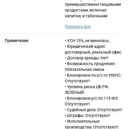
преимущественно пищевыми
продуктами, включая
напитки, и табачными
изделиями в
Показать все
неспециализированных
магазинах
47.19.2 Деятельность
Примечание
• УСН 15%, не менялась.
универсальных магазинов,
• Юридический адрес
торгующих товарами общего
достоверный, реальный офис
ассортимента
• Договор аренды: Нет!
47.25.1 Торговля розничная
• Возможность продления:
алкогольными напитками,
Обязательная смена
включая пиво, в
• Блокировки по р/с от ИФНС:
специализированных
Отсутствуют!
магазинах
• Уровень риска ЦБ РФ:
49.41 Деятельность
ЗЕЛЁНЫЙ
автомобильного грузового
• Блокировки р/с по 115-ФЗ:
транспорта
Отсутствуют!
49.41.2 Перевозка грузов
• Судебные дела: Отсутствуют!
неспециализированными
• Штрафы: Отсутствуют!
автотранспортными
• Исполнительные
средствами
производства: Отсутствуют!