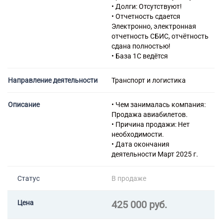
49.41.3 Аренда грузового
• Долги: Отсутствуют!
автомобильного транспорта с
• Отчетность сдается
водителем
Электронно, электронная
49.42 Предоставление услуг
отчетность СБИС, отчётность
по перевозкам
сдана полностью!
51.10.1 Перевозка воздушным
• База 1С ведётся
пассажирским транспортом,
подчиняющимся расписанию
Направление деятельности
Транспорт и логистика
51.10.2 Перевозка воздушным
пассажирским транспортом,
не подчиняющимся
Описание
• Чем занималась компания:
расписанию
Продажа авиабилетов.
51.21.1 Перевозка воздушным
• Причина продажи: Нет
грузовым транспортом,
необходимости.
подчиняющимся расписанию
• Дата окончания
52.29 Деятельность
деятельности Март 2025 г.
вспомогательная прочая,
связанная с перевозками
Статус
В продаже
56.10.1 Деятельность
ресторанов и кафе с полным
ресторанным обслуживанием,
Цена
425 000 руб.
кафетериев, ресторанов
быстрого питания и