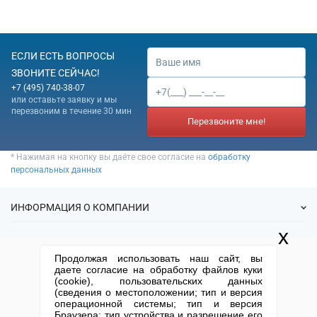
ЕСЛИ ЕСТЬ ВОПРОСЫ
ЗВОНИТЕ СЕЙЧАС!
+7 (495) 740-38-07
или оставьте заявку и мы
перезвоним в течение 30 мин
Перезвоните мне!
* Нажимая на кнопку вы даёте свое согласие на
обработку
персональных данных
ИНФОРМАЦИЯ О КОМПАНИИ
x
О нас
УСЛУГИ
Продолжая использовать наш сайт, вы
Статьи
даете согласие на обработку файлов куки
ИФНС
(cookie), пользовательских данных
Готовые фирмы
КОНТАКТНАЯ ИНФОРМАЦИЯ
(сведения о местоположении; тип и версия
Спецпредложения
Продажа фирм
операционной системы; тип и версия
Отзывы
+7 (495) 740-38-07
mail@1-urist.ru
Браузера; тип устройства и разрешение его
Регистрация