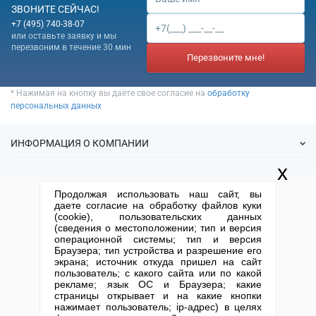
ЗВОНИТЕ СЕЙЧАС!
+7 (495) 740-38-07
или оставьте заявку и мы
перезвоним в течение 30 мин
Перезвоните мне!
* Нажимая на кнопку вы даёте свое согласие на
обработку
персональных данных
ИНФОРМАЦИЯ О КОМПАНИИ
x
О нас
УСЛУГИ
Продолжая использовать наш сайт, вы
Статьи
даете согласие на обработку файлов куки
ИФНС
(cookie), пользовательских данных
Готовые фирмы
КОНТАКТНАЯ ИНФОРМАЦИЯ
(сведения о местоположении; тип и версия
Спецпредложения
Продажа фирм
операционной системы; тип и версия
Отзывы
+7 (495) 740-38-07
mail@1-urist.ru
Браузера; тип устройства и разрешение его
Регистрация
(По Москве)
Спросить у юриста
экрана; источник откуда пришел на сайт
Ликвидация
пользователь; с какого сайта или по какой
рекламе; язык ОС и Браузера; какие
Регистрация изменений
Москва, ул. Сущевский вал,
страницы открывает и на какие кнопки
дом 5, стр. 3
Юридические адреса
нажимает пользователь; ip-адрес) в целях