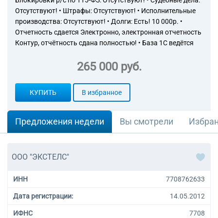
Блокировки р/с по 115-ФЗ: Отсутствуют! • Судебные дела:
Отсутствуют! • Штрафы: Отсутствуют! • Исполнительные
производства: Отсутствуют! • Долги: Есть! 10 000р. •
Отчетность сдается Электронно, электронная отчетность
Контур, отчётность сдана полностью! • База 1С ведётся
265 000 руб.
КУПИТЬ
В избранное
Предложения недели
Вы смотрели
Избра
ООО "ЭКСТЕЛС"
ИНН
7708762633
Дата регистрации:
14.05.2012
ИФНС
7708