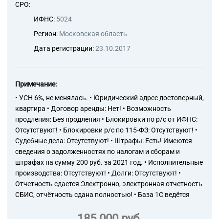
СРО:
Торговые компании
ИФНС:
5024
Страховые компании
Регион:
Московская область
Дата регистрации:
23.10.2017
Примечание:
• УСН 6%, не менялась. • Юридический адрес достоверный,
квартира • Договор аренды: Нет! • Возможность
продления: Без продления • Блокировки по р/с от ИФНС:
Отсутствуют! • Блокировки р/с по 115-ФЗ: Отсутствуют! •
Судебные дела: Отсутствуют! • Штрафы: Есть! Имеются
сведения о задолженностях по налогам и сборам и
штрафах на сумму 200 руб. за 2021 год. • Исполнительные
производства: Отсутствуют! • Долги: Отсутствуют! •
Отчетность сдается Электронно, электронная отчетность
СБИС, отчётность сдана полностью! • База 1С ведётся
185 000 руб.