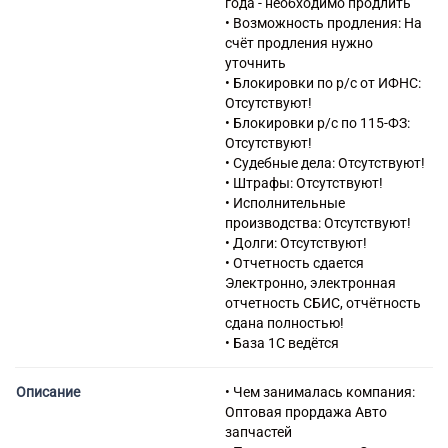
года - необходимо продлить
обработке данных,
• Возможность продления: На
предоставление услуг по
счёт продления нужно
размещению информации и
уточнить
связанная с этим
• Блокировки по р/с от ИФНС:
деятельность
Отсутствуют!
63.12 Деятельность web-
• Блокировки р/с по 115-ФЗ:
порталов
Отсутствуют!
63.99 Деятельность
• Судебные дела: Отсутствуют!
информационных служб
• Штрафы: Отсутствуют!
прочая, не включенная в
• Исполнительные
другие группировки
производства: Отсутствуют!
73.11 Деятельность
• Долги: Отсутствуют!
рекламных агентств
• Отчетность сдается
73.20 Исследование
Электронно, электронная
конъюнктуры рынка и
отчетность СБИС, отчётность
изучение общественного
сдана полностью!
мнения
• База 1С ведётся
82.99 Деятельность по
предоставлению прочих
Описание
• Чем занималась компания:
вспомогательных услуг для
Оптовая прордажа Авто
бизнеса, не включенная в
запчастей
другие группировки