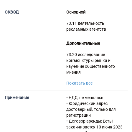
Торговые компании
ОКВЭД
Страховые компании
Основной:
73.11 деятельность
рекламных агентств
Дополнительные
73.20 исследование
конъюнктуры рынка и
изучение общественного
мнения
46.90 Торговля оптовая
Показать все
неспециализированная
62.01 Разработка
компьютерного программного
Примечание
• НДС, не менялась.
обеспечения
• Юридический адрес
62.02 Деятельность
достоверный, только для
консультативная и работы в
регистрации
области компьютерных
• Договор аренды: Есть!
технологий
заканчивается 10 июня 2023
63.11 Деятельность по