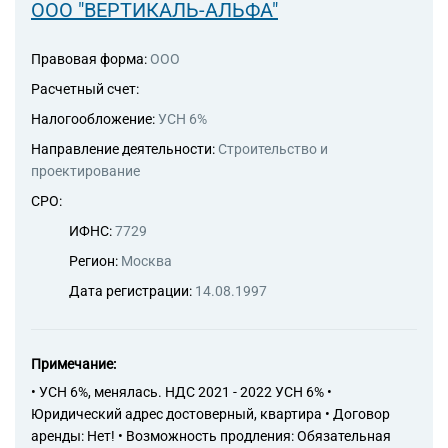
строительного контроля и
ООО "ВЕРТИКАЛЬ-АЛЬФА"
авторского надзора
71.12.12 Разработка проектов
Правовая форма:
ООО
промышленных процессов и
производств, относящихся к
Расчетный счет:
электротехнике, электронной
Налогообложение:
УСН 6%
технике, горному делу,
химической технологии,
Направление деятельности:
Строительство и
машиностроению, а также в
проектирование
области промышленного
СРО:
строительства,
системотехники и техники
ИФНС:
7729
безопасности
Регион:
Москва
71.12.13 Разработка проектов
по кондиционированию
Дата регистрации:
14.08.1997
воздуха, холодильной технике,
санитарной технике и
мониторингу загрязнения
Примечание:
окружающей среды,
строительной акустике
• УСН 6%, менялась. НДС 2021 - 2022 УСН 6% •
71.12.41 Деятельность
Юридический адрес достоверный, квартира • Договор
топографо-геодезическая
аренды: Нет! • Возможность продления: Обязательная
71.12.45 Инженерные