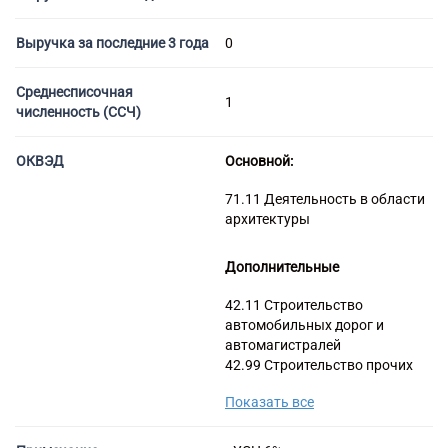
Торговые компании
Страховые компании
Выручка за последние 3 года
0
Среднесписочная
1
численность (ССЧ)
ОКВЭД
Основной:
71.11 Деятельность в области
архитектуры
Дополнительные
42.11 Строительство
автомобильных дорог и
автомагистралей
42.99 Строительство прочих
инженерных сооружений, не
Показать все
включенных в другие
группировки
42.12 Строительство