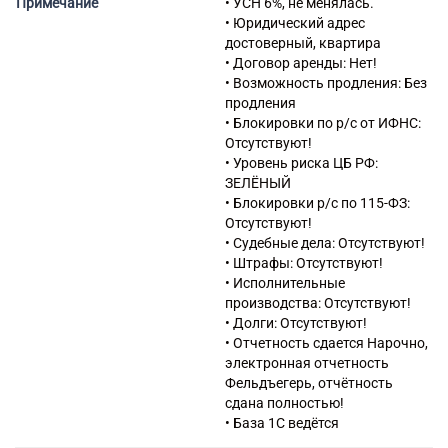
Примечание
• УСН 6%, не менялась.
железных дорог и метро
• Юридический адрес
42.21 Строительство
достоверный, квартира
инженерных коммуникаций
• Договор аренды: Нет!
для водоснабжения и
• Возможность продления: Без
водоотведения,
продления
газоснабжения
• Блокировки по р/с от ИФНС:
42.22.1 Строительство
Отсутствуют!
междугородних линий
• Уровень риска ЦБ РФ:
электропередачи и связи
ЗЕЛЁНЫЙ
42.22.2 Строительство
• Блокировки р/с по 115-ФЗ:
местных линий
Отсутствуют!
электропередачи и связи
• Судебные дела: Отсутствуют!
43.12.1 Расчистка территории
• Штрафы: Отсутствуют!
строительной площадки
• Исполнительные
43.12.3 Производство
производства: Отсутствуют!
земляных работ
• Долги: Отсутствуют!
43.21 Производство
• Отчетность сдается Нарочно,
электромонтажных работ
электронная отчетность
43.22 Производство
Фельдъегерь, отчётность
санитарно-технических работ,
сдана полностью!
монтаж отопительных систем
• База 1С ведётся
и систем кондиционирования