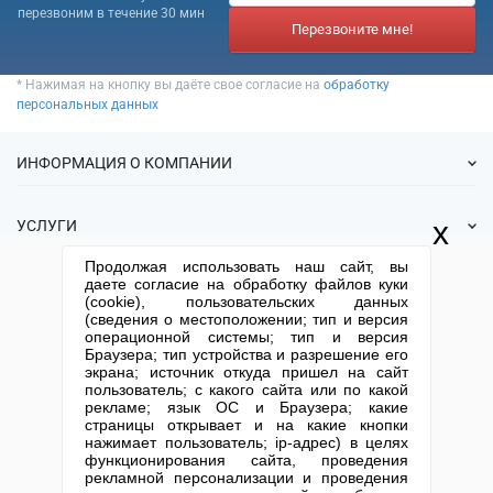
перезвоним в течение 30 мин
Перезвоните мне!
* Нажимая на кнопку вы даёте свое согласие на
обработку
персональных данных
ИНФОРМАЦИЯ О КОМПАНИИ
О нас
x
УСЛУГИ
Статьи
Продолжая использовать наш сайт, вы
ИФНС
Готовые фирмы
даете согласие на обработку файлов куки
КОНТАКТНАЯ ИНФОРМАЦИЯ
Спецпредложения
(cookie), пользовательских данных
Продажа фирм
(сведения о местоположении; тип и версия
Отзывы
+7 (495) 740-38-07
mail@1-urist.ru
Регистрация
операционной системы; тип и версия
(По Москве)
Спросить у юриста
Браузера; тип устройства и разрешение его
Ликвидация
экрана; источник откуда пришел на сайт
Регистрация изменений
Москва, ул. Сущевский вал,
пользователь; с какого сайта или по какой
дом 5, стр. 3
рекламе; язык ОС и Браузера; какие
Юридические адреса
страницы открывает и на какие кнопки
Письмо директору
Карта сайта
Открытие юр. лица
нажимает пользователь; ip-адрес) в целях
функционирования сайта, проведения
рекламной персонализации и проведения