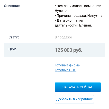
воздуха
Описание
• Чем занималась компания:
43.29 Производство прочих
Нулевая.
строительно-монтажных
• Причина продажи: Не нужна.
работ
• Дата окончания
43.31 Производство
деятельности Нулевая.
штукатурных работ
43.32 Работы столярные и
плотничные
Статус
В продаже
43.33 Работы по устройству
покрытий полов и облицовке
Цена
125 000 руб.
стен
43.34.1 Производство
малярных работ
Готовые фирмы
43.34.2 Производство
Готовые ООО
стекольных работ
43.39 Производство прочих
отделочных и завершающих
работ
ЗАКАЗАТЬ СЕЙЧАС
43.91 Производство
кровельных работ
Добавить в избранное
43.99 Работы строительные
специализированные прочие,