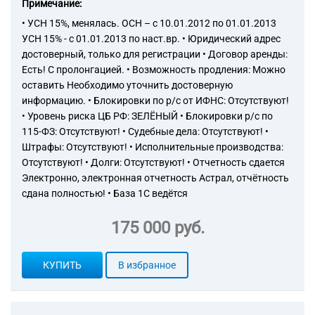
Примечание:
группировки
• УСН 15%, менялась. ОСН – с 10.01.2012 по 01.01.2013
82.99 Деятельность по
предоставлению прочих
УСН 15% - с 01.01.2013 по наст.вр. • Юридический адрес
вспомогательных услуг для
достоверный, только для регистрации • Договор аренды:
бизнеса, не включенная в
Есть! С пролонгацией. • Возможность продления: Можно
другие группировки
оставить Необходимо уточнить достоверную
71.12 Деятельность в области
информацию. • Блокировки по р/с от ИФНС: Отсутствуют!
инженерных изысканий,
• Уровень риска ЦБ РФ: ЗЕЛЁНЫЙ • Блокировки р/с по
инженерно-технического
115-ФЗ: Отсутствуют! • Судебные дела: Отсутствуют! •
проектирования, управления
Штрафы: Отсутствуют! • Исполнительные производства:
проектами строительства,
Отсутствуют! • Долги: Отсутствуют! • Отчетность сдается
выполнения строительного
Электронно, электронная отчетность Астрал, отчётность
контроля и авторского
надзора, предоставление
сдана полностью! • База 1С ведётся
технических консультаций в
этих областях
175 000 руб.
71.12.1 Деятельность,
связанная с инженерно-
техническим
КУПИТЬ
В избранное
проектированием,
управлением проектами
строительства, выполнением