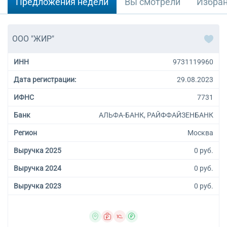
Предложения недели
Вы смотрели
Избра
ООО "ЖИР"
ИНН
9731119960
Дата регистрации:
29.08.2023
ИФНС
7731
Банк
АЛЬФА-БАНК, РАЙФФАЙЗЕНБАНК
Регион
Москва
Выручка 2025
0 руб.
Выручка 2024
0 руб.
Выручка 2023
0 руб.