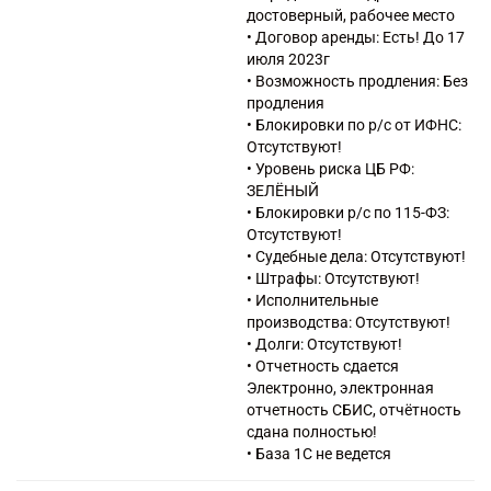
46.69 Торговля оптовая
достоверный, рабочее место
прочими машинами и
• Договор аренды: Есть! До 17
оборудованием
июля 2023г
52.10 Деятельность по
• Возможность продления: Без
складированию и хранению
продления
52.21 Деятельность
• Блокировки по р/с от ИФНС:
вспомогательная, связанная с
Отсутствуют!
сухопутным транспортом
• Уровень риска ЦБ РФ:
52.29 Деятельность
ЗЕЛЁНЫЙ
вспомогательная прочая,
• Блокировки р/с по 115-ФЗ:
связанная с перевозками
Отсутствуют!
62.09 Деятельность,
• Судебные дела: Отсутствуют!
связанная с использованием
• Штрафы: Отсутствуют!
вычислительной техники и
• Исполнительные
информационных технологий,
производства: Отсутствуют!
прочая
• Долги: Отсутствуют!
• Отчетность сдается
Электронно, электронная
отчетность СБИС, отчётность
сдана полностью!
• База 1С не ведется