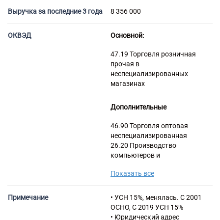
Торговые компании
Выручка за последние 3 года
8 356 000
Страховые компании
ОКВЭД
Основной:
47.19 Торговля розничная
прочая в
неспециализированных
магазинах
Дополнительные
46.90 Торговля оптовая
неспециализированная
26.20 Производство
компьютеров и
периферийного оборудования
Показать все
46.52 Торговля оптовая
электронным и
телекоммуникационным
Примечание
• УСН 15%, менялась. С 2001
оборудованием и его
ОСНО, С 2019 УСН 15%
запасными частями
• Юридический адрес