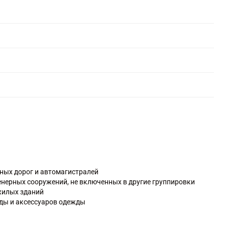
ных дорог и автомагистралей
енерных сооружений, не включенных в другие группировки
жилых зданий
ды и аксессуаров одежды
рог и метро
ннелей