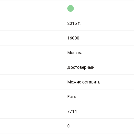
цензией на алмазную торговлю
2015 г.
16000
Москва
Достоверный
Можно оставить
Есть
7714
0