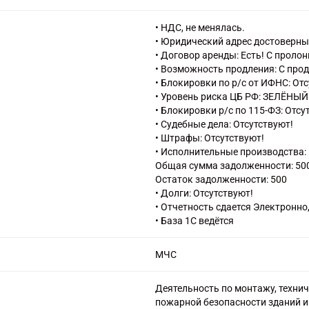
42.21 Строительство инженерных
газоснабжения
• НДС, не менялась.
42.22.1 Строительство междугор
• Юридический адрес достоверны
42.22.2 Строительство местных л
• Договор аренды: Есть! С пролон
42.22.3 Строительство электрос
• Возможность продления: С про
43.12.1 Расчистка территории с
• Блокировки по р/с от ИФНС: От
43.12.3 Производство земляных 
• Уровень риска ЦБ РФ: ЗЕЛЁНЫЙ
43.13 Разведочное бурение
• Блокировки р/с по 115-ФЗ: Отсу
43.21 Производство электромон
• Судебные дела: Отсутствуют!
43.22 Производство санитарно-те
• Штрафы: Отсутствуют!
кондиционирования воздуха
• Исполнительные производства: 
43.29 Производство прочих стр
Общая сумма задолженности: 50
43.31 Производство штукатурны
Остаток задолженности: 500
43.32 Работы столярные и плотн
• Долги: Отсутствуют!
43.33 Работы по устройству покр
• Отчетность сдается Электронно
43.34 Производство малярных и 
• База 1С ведётся
43.34.1 Производство малярных 
43.34.2 Производство стекольны
МЧС
43.39 Производство прочих отд
43.91 Производство кровельных 
43.99 Работы строительные спец
Деятельность по монтажу, техни
43.99.1 Работы гидроизоляцион
пожарной безопасности зданий 