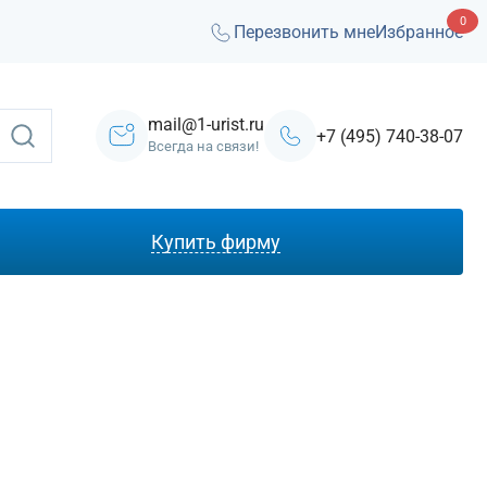
0
Перезвонить мне
Избранное
mail@1-urist.ru
+7 (495) 740-38-07
Всегда на связи!
Купить фирму
С лицензией ЧОП
Под лизинг
Под кредит
На УСН
С долгами
Без долгов