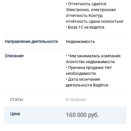
69.10 Деятельность в области
• Отчетность сдается
права
Электронно, электронная
95.29.1 Ремонт одежды и
отчетность Контур,
текстильных изделий
отчётность сдана полностью!
• База 1С не ведется
Направление деятельности
Недвижимость
Описание
• Чем занималась компания:
Агентство недвижимости.
• Причина продажи: Нет
необходимости.
• Дата окончания
деятельности Ведётся.
Статус
В продаже
Цена
165 000 руб.