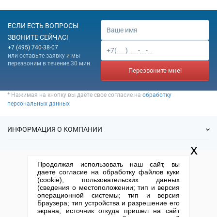
ЕСЛИ ЕСТЬ ВОПРОСЫ
ЗВОНИТЕ СЕЙЧАС!
+7 (495) 740-38-07
или оставьте заявку и мы
перезвоним в течение 30 мин
Перезвоните мне!
* Нажимая на кнопку вы даёте свое согласие на
обработку
персональных данных
ИНФОРМАЦИЯ О КОМПАНИИ
x
О нас
УСЛУГИ
Продолжая использовать наш сайт, вы
Статьи
даете согласие на обработку файлов куки
ИФНС
(cookie), пользовательских данных
Готовые фирмы
КОНТАКТНАЯ ИНФОРМАЦИЯ
(сведения о местоположении; тип и версия
Спецпредложения
Продажа фирм
операционной системы; тип и версия
Отзывы
+7 (495) 740-38-07
mail@1-urist.ru
Браузера; тип устройства и разрешение его
Регистрация
(По Москве)
Спросить у юриста
экрана; источник откуда пришел на сайт
Ликвидация