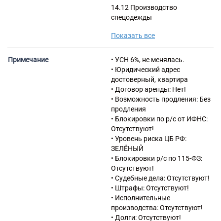
14.12 Производство
спецодежды
14.13 Производство прочей
Показать все
верхней одежды
14.14 Производство
нательного белья
Примечание
• УСН 6%, не менялась.
14.19 Производство прочей
• Юридический адрес
одежды и аксессуаров
достоверный, квартира
одежды
• Договор аренды: Нет!
14.20 Производство меховых
• Возможность продления: Без
изделий
продления
14.31 Производство вязаных
• Блокировки по р/с от ИФНС:
и трикотажных чулочно-
Отсутствуют!
носочных изделий
• Уровень риска ЦБ РФ:
14.39 Производство прочих
ЗЕЛЁНЫЙ
вязаных и трикотажных
• Блокировки р/с по 115-ФЗ:
изделий
Отсутствуют!
66.19 Деятельность
• Судебные дела: Отсутствуют!
вспомогательная прочая в
• Штрафы: Отсутствуют!
сфере финансовых услуг,
• Исполнительные
кроме страхования и
производства: Отсутствуют!
пенсионного обеспечения
• Долги: Отсутствуют!