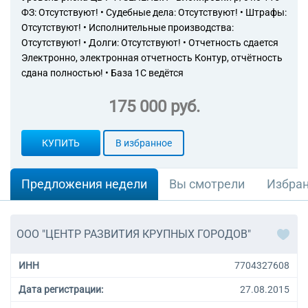
участия в гражданском
ФЗ: Отсутствуют! • Судебные дела: Отсутствуют! • Штрафы:
обороте
Отсутствуют! • Исполнительные производства:
74.90.31 Предоставление
услуг по проведению оценки
Отсутствуют! • Долги: Отсутствуют! • Отчетность сдается
уязвимости объектов
Электронно, электронная отчетность Контур, отчётность
транспортной
сдана полностью! • База 1С ведётся
инфраструктуры и
транспортных средств
175 000 руб.
74.90.32 Предоставление
услуг по проведению оценки
уязвимости объектов
КУПИТЬ
В избранное
промышленного назначения,
связи, здравоохранения и т.д.
80.30 Деятельность по
Предложения недели
Вы смотрели
Избра
расследованию
82.19 Деятельность по
фотокопированию и
ООО "ЦЕНТР РАЗВИТИЯ КРУПНЫХ ГОРОДОВ"
подготовке документов и
прочая специализированная
вспомогательная
ИНН
7704327608
деятельность по обеспечению
Дата регистрации:
деятельности офиса
27.08.2015
82.30 Деятельность по