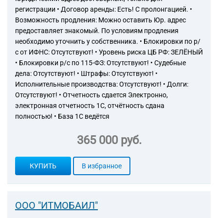
74.90.21 Деятельность,
регистрации • Договор аренды: Есть! С пролонгацией. •
направленная на
Возможность продления: Можно оставить Юр. адрес
установление рыночной или
предоставляет знакомый. По условиям продления
иной стоимости отдельных
необходимо уточнить у собственника. • Блокировки по р/
материальных объектов
с от ИФНС: Отсутствуют! • Уровень риска ЦБ РФ: ЗЕЛЁНЫЙ
(вещей)
• Блокировки р/с по 115-ФЗ: Отсутствуют! • Судебные
74.90.22 Деятельность,
дела: Отсутствуют! • Штрафы: Отсутствуют! •
направленная на
Исполнительные производства: Отсутствуют! • Долги:
установление рыночной или
Отсутствуют! • Отчетность сдается Электронно,
иной стоимости совокупности
электронная отчетность 1С, отчётность сдана
вещей, составляющих
имущество лица, в том числе
полностью! • База 1С ведётся
имущество определенного
вида (движимое или
365 000 руб.
недвижимое, в том числе
предприятия)
74.90.23 Деятельность,
КУПИТЬ
В избранное
направленная на
установление рыночной или
иной стоимости права
собственности или иных
ООО "ИТМОБАИЛ"
вещных прав на имущество