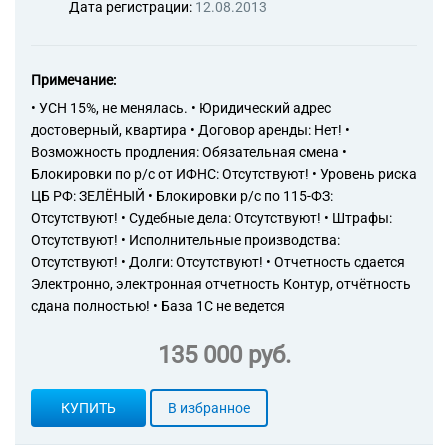
Дата регистрации:
12.08.2013
71.20.4 Испытания,
исследования и анализ
целостных механических и
электрических систем,
Примечание:
энергетическое обследование
• УСН 15%, не менялась. • Юридический адрес
71.20.5 Технический осмотр
достоверный, квартира • Договор аренды: Нет! •
автотранспортных средств
Возможность продления: Обязательная смена •
71.20.6 Экспертиза проектной
документации и результатов
Блокировки по р/с от ИФНС: Отсутствуют! • Уровень риска
инженерных изысканий
ЦБ РФ: ЗЕЛЁНЫЙ • Блокировки р/с по 115-ФЗ:
71.20.7 Деятельность по
Отсутствуют! • Судебные дела: Отсутствуют! • Штрафы:
оценке условий труда
Отсутствуют! • Исполнительные производства:
71.20.8 Сертификация
Отсутствуют! • Долги: Отсутствуют! • Отчетность сдается
продукции, услуг и
Электронно, электронная отчетность Контур, отчётность
организаций
сдана полностью! • База 1С не ведется
71.20.9 Деятельность по
техническому контролю,
135 000 руб.
испытаниям и анализу прочая
72.11 Научные исследования
и разработки в области
КУПИТЬ
В избранное
биотехнологии
72.19 Научные исследования