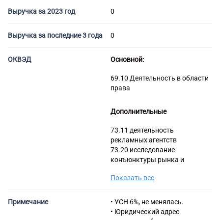
Торговые компании
Выручка за 2023 год
0
Страховые компании
Выручка за последние 3 года
0
ОКВЭД
Основной:
69.10 Деятельность в области
права
Дополнительные
73.11 деятельность
рекламных агентств
73.20 исследование
конъюнктуры рынка и
изучение общественного
Показать все
мнения
58.11 Издание книг
58.14 Издание журналов и
Примечание
• УСН 6%, не менялась.
периодических изданий
• Юридический адрес
58.19 Виды издательской