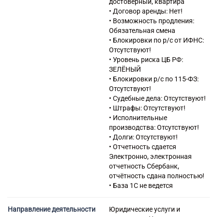
достоверный, квартира
деятельности прочие
• Договор аренды: Нет!
59.14 Деятельность в области
• Возможность продления:
демонстрации кинофильмов
Обязательная смена
62.02.2 Деятельность по
• Блокировки по р/с от ИФНС:
обследованию и экспертизе
Отсутствуют!
компьютерных систем
• Уровень риска ЦБ РФ:
63.99.1 Деятельность по
ЗЕЛЁНЫЙ
оказанию консультационных
• Блокировки р/с по 115-ФЗ:
и информационных услуг
Отсутствуют!
64.99 Предоставление прочих
• Судебные дела: Отсутствуют!
финансовых услуг, кроме
• Штрафы: Отсутствуют!
услуг по страхованию и
• Исполнительные
пенсионному обеспечению, не
производства: Отсутствуют!
включенных в другие
• Долги: Отсутствуют!
группировки
• Отчетность сдается
66.21 Оценка рисков и ущерба
Электронно, электронная
68.31.5 Предоставление
отчетность Сбербанк,
посреднических услуг при
отчётность сдана полностью!
оценке недвижимого
• База 1С не ведется
имущества за
вознаграждение или на
Направление деятельности
Юридические услуги и
договорной основе