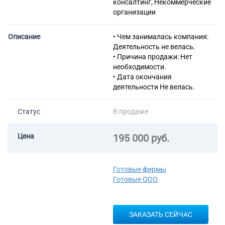
консалтинг, Некоммерческие
73.11 Деятельность
организации
рекламных агентств
73.20 Исследование
конъюнктуры рынка и
Описание
• Чем занималась компания:
изучение общественного
Деятельность не велась.
мнения
• Причина продажи: Нет
82.99 Деятельность по
необходимости.
предоставлению прочих
• Дата окончания
вспомогательных услуг для
деятельности Не велась.
бизнеса, не включенная в
другие группировки
Статус
В продаже
70.21 Деятельность в сфере
связей с общественностью
70.22 Консультирование по
Цена
195 000 руб.
вопросам коммерческой
деятельности и управления
71.12 Деятельность в области
Готовые фирмы
инженерных изысканий,
Готовые ООО
инженерно-технического
проектирования, управления
проектами строительства,
ЗАКАЗАТЬ СЕЙЧАС
выполнения строительного