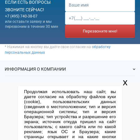
организаций судебно-
ЕСЛИ ЕСТЬ ВОПРОСЫ
медицинской экспертизы
ЗВОНИТЕ СЕЙЧАС!
88.99 Предоставлению прочих
+7 (495) 740-38-07
социальных услуг без
или оставьте заявку и мы
обеспечения проживания, не
перезвоним в течение 30 мин
Перезвоните мне!
включенных в другие
группировки
93.11 Деятельность
* Нажимая на кнопку вы даёте свое согласие на
обработку
спортивных объектов
персональных данных
93.12 Деятельность
спортивных клубов
ИНФОРМАЦИЯ О КОМПАНИИ
93.19 Деятельность в области
спорта прочая
x
94.99 Деятельность прочих
О нас
УСЛУГИ
общественных организаций,
Продолжая использовать наш сайт, вы
Статьи
не включенных в другие
даете согласие на обработку файлов куки
ИФНС
(cookie), пользовательских данных
группировки
Готовые фирмы
КОНТАКТНАЯ ИНФОРМАЦИЯ
(сведения о местоположении; тип и версия
Спецпредложения
Продажа фирм
операционной системы; тип и версия
Отзывы
+7 (495) 740-38-07
mail@1-urist.ru
Браузера; тип устройства и разрешение его
Регистрация
(По Москве)
Спросить у юриста
экрана; источник откуда пришел на сайт
Ликвидация
пользователь; с какого сайта или по какой
рекламе; язык ОС и Браузера; какие
Регистрация изменений
Москва, ул. Сущевский вал,
страницы открывает и на какие кнопки
дом 5, стр. 3
Юридические адреса