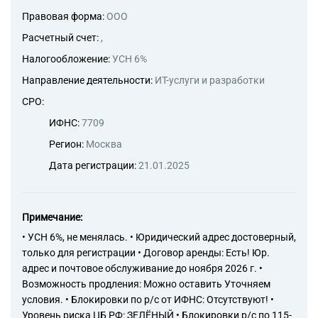
или отдельные вещи из
Правовая форма:
ООО
состава имущества
74.90.24 Деятельность,
Расчетный счет:
,
направленная на
Налогообложение:
УСН 6%
установление рыночной или
иной стоимости прав
Направление деятельности:
ИТ-услуги и разработки
требования, обязательств
СРО:
(долгов)
74.90.25 Деятельность,
ИФНС:
7709
направленная на
Регион:
Москва
установление рыночной или
иной стоимости работ, услуг,
Дата регистрации:
21.01.2025
информации
74.90.26 Деятельность,
направленная на
Примечание:
установление рыночной или
иной стоимости иных
• УСН 6%, не менялась. • Юридический адрес достоверный,
объектов гражданских прав, в
только для регистрации • Договор аренды: Есть! Юр.
отношении которых
адрес и почтовое обслуживание до ноября 2026 г. •
законодательством
Возможность продления: Можно оставить Уточняем
Российской Федерации
условия. • Блокировки по р/с от ИФНС: Отсутствуют! •
установлена возможность их
Уровень риска ЦБ РФ: ЗЕЛЁНЫЙ • Блокировки р/с по 115-