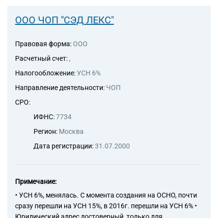
и разработки в области
естественных и технических
ООО ЧОП "СЭД ЛЕКС"
наук прочие
72.20 Научные исследования
и разработки в области
Правовая форма:
ООО
общественных и
Расчетный счет:
,
гуманитарных наук
74.30 Деятельность по
Налогообложение:
УСН 6%
письменному и устному
Направление деятельности:
ЧОП
переводу
74.90 Деятельность
СРО:
профессиональная, научная и
ИФНС:
7734
техническая прочая, не
включенная в другие
Регион:
Москва
группировки
Дата регистрации:
31.07.2000
74.90.2 Деятельность,
направленная на
установление рыночной или
иной стоимости (оценочная
Примечание:
деятельность), кроме оценки,
• УСН 6%, менялась. С момента создания на ОСНО, почти
связанной с недвижимым
сразу перешли на УСН 15%, в 2016г. перешли на УСН 6% •
имуществом или
Юридический адрес достоверный, только для
страхованием