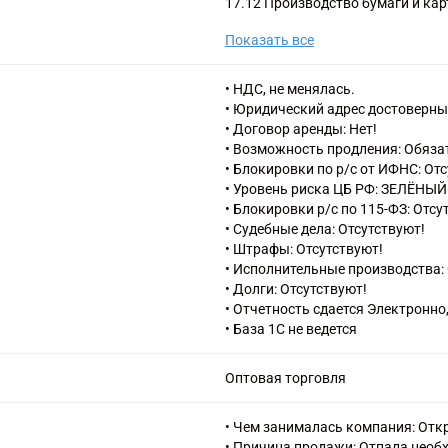
17.12 Производство бумаги и ка
17.22 Производство бумажных из
Показать все
назначения
17.23 Производство бумажных к
17.29 Производство прочих издел
• НДС, не менялась.
22.19 Производство прочих рези
• Юридический адрес достоверны
22.23 Производство пластмассов
• Договор аренды: Нет!
41.10 Разработка строительных 
• Возможность продления: Обяза
42.21 Строительство инженерных
• Блокировки по р/с от ИФНС: От
газоснабжения
• Уровень риска ЦБ РФ: ЗЕЛЁНЫЙ
42.22 Строительство коммунальн
• Блокировки р/с по 115-ФЗ: Отсу
телекоммуникациями
• Судебные дела: Отсутствуют!
43.12 Подготовка строительной
• Штрафы: Отсутствуют!
43.21 Производство электромон
• Исполнительные производства: 
43.22 Производство санитарно-те
• Долги: Отсутствуют!
кондиционирования воздуха
• Отчетность сдается Электронно
43.29 Производство прочих стр
• База 1С не ведется
43.31 Производство штукатурны
43.32 Работы столярные и плотн
Оптовая торговля
43.33 Работы по устройству покр
43.34 Производство малярных и 
43.39 Производство прочих отд
• Чем занималась компания: Откр
43.91 Производство кровельных 
• Причина продажи: Отпала необ