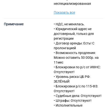
неспециализированная
43.99 Работы строительные
Показать все
специализированные прочие,
не включенные в другие
группировки
Примечание
• НДС, не менялась.
45.31 Торговля оптовая
• Юридический адрес не
автомобильными деталями,
достоверный, только для
узлами и принадлежностями
регистрации
46.12 Деятельность агентов
• Договор аренды: Есть! С
по оптовой торговле
пролонгацией
топливом, рудами, металлами
• Возможность продления:
и химическими веществами
Можно оставить 50 000р. на
46.41 Торговля оптовая
11мес
текстильными изделиями
• Блокировки по р/с от ИФНС:
46.47 Торговля оптовая
Отсутствуют!
мебелью, коврами и
• Уровень риска ЦБ РФ:
осветительным
ЗЕЛЁНЫЙ
оборудованием
• Блокировки р/с по 115-ФЗ:
46.49 Торговля оптовая
Отсутствуют!
прочими бытовыми товарами
• Судебные дела: Отсутствуют!
46.52 Торговля оптовая
• Штрафы: Отсутствуют!
электронным и
• Исполнительные