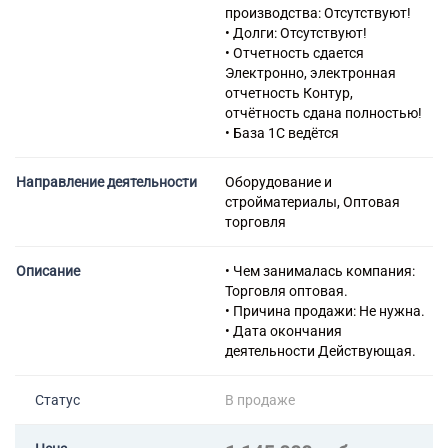
телекоммуникационным
производства: Отсутствуют!
оборудованием и его
• Долги: Отсутствуют!
запасными частями
• Отчетность сдается
46.62 Торговля оптовая
Электронно, электронная
станками
отчетность Контур,
46.64 Торговля оптовая
отчётность сдана полностью!
машинами и оборудованием
• База 1С ведётся
для текстильного, швейного и
трикотажного производств
Направление деятельности
Оборудование и
46.66 Торговля оптовая
стройматериалы, Оптовая
прочей офисной техникой и
торговля
оборудованием
46.72 Торговля оптовая
металлами и металлическими
Описание
• Чем занималась компания:
рудами
Торговля оптовая.
46.73 Торговля оптовая
• Причина продажи: Не нужна.
лесоматериалами,
• Дата окончания
строительными материалами
деятельности Действующая.
и санитарно-техническим
оборудованием
Статус
В продаже
46.74 Торговля оптовая
скобяными изделиями,
водопроводным и