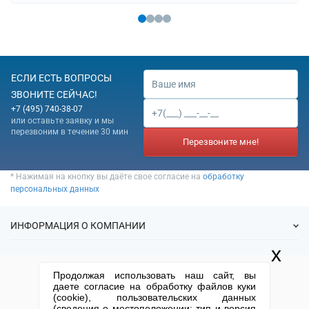
ЕСЛИ ЕСТЬ ВОПРОСЫ
ЗВОНИТЕ СЕЙЧАС!
+7 (495) 740-38-07
или оставьте заявку и мы
перезвоним в течение 30 мин
Перезвоните мне!
* Нажимая на кнопку вы даёте свое согласие на
обработку
персональных данных
ИНФОРМАЦИЯ О КОМПАНИИ
x
О нас
УСЛУГИ
Продолжая использовать наш сайт, вы
Статьи
даете согласие на обработку файлов куки
ИФНС
(cookie), пользовательских данных
Готовые фирмы
КОНТАКТНАЯ ИНФОРМАЦИЯ
(сведения о местоположении; тип и версия