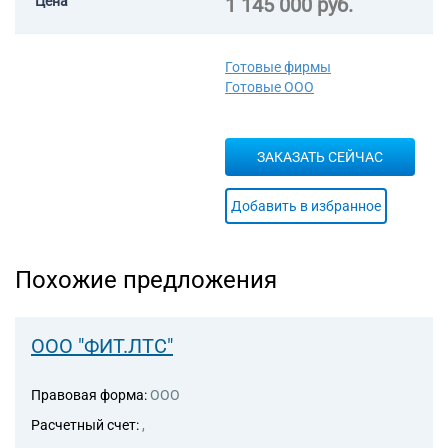
Цена
1 145 000 руб.
отопительным
оборудованием и
принадлежностями
Готовые фирмы
47.59 Торговля розничная
Готовые ООО
мебелью, осветительными
приборами и прочими
бытовыми изделиями в
ЗАКАЗАТЬ СЕЙЧАС
специализированных
магазинах
52.10 Деятельность по
Добавить в избранное
складированию и хранению
52.24 Транспортная
обработка грузов
Похожие предложения
73.11 Деятельность
рекламных агентств
90.01 Деятельность в области
исполнительских искусств
ООО "ФИТ.ЛТС"
93.29 Деятельность
зрелищно-развлекательная
Правовая форма:
ООО
прочая
Расчетный счет:
,