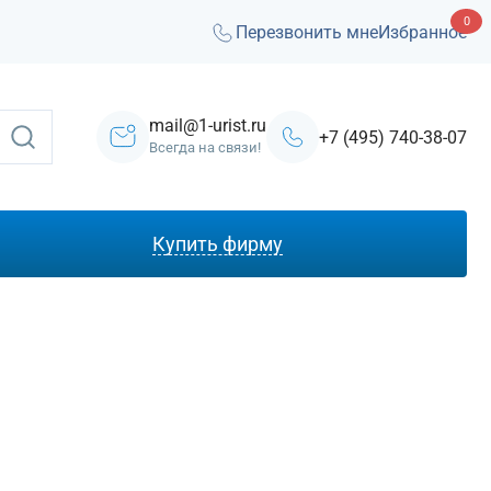
0
Перезвонить мне
Избранное
mail@1-urist.ru
+7 (495) 740-38-07
Всегда на связи!
Купить фирму
С лицензией ЧОП
Под лизинг
Под кредит
На УСН
С долгами
Без долгов