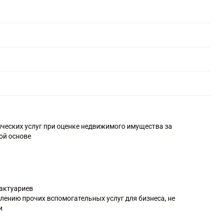
ических услуг при оценке недвижимого имущества за
ой основе
 актуариев
лению прочих вспомогательных услуг для бизнеса, не
и
осам коммерческой деятельности и управления