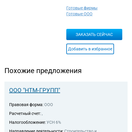
82.19 Деятельность по
Готовые фирмы
фотокопированию и
Готовые ООО
подготовке документов и
прочая специализированная
вспомогательная
ЗАКАЗАТЬ СЕЙЧАС
деятельность по обеспечению
деятельности офиса
95.11 Ремонт компьютеров и
Добавить в избранное
периферийного
компьютерного оборудования
Похожие предложения
ООО "НТМ-ГРУПП"
Правовая форма:
ООО
Расчетный счет:
,
Налогообложение:
УСН 6%
Направление деятельности:
Строительство и