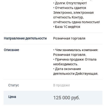
размещению информации и
• Долги: Отсутствуют!
связанная с этим
• Отчетность сдается
деятельность
Электронно, электронная
63.11.1 Деятельность по
отчетность Контур,
созданию и использованию
отчётность сдана полностью!
баз данных и
• База 1С ведётся
информационных ресурсов
63.91 Деятельность
Направление деятельности
Розничная торговля
информационных агентств
73.11 Деятельность
рекламных агентств
Описание
• Чем занималась компания:
73.20 Исследование
Розничная торговля.
конъюнктуры рынка и
• Причина продажи: Отпала
изучение общественного
необходимость.
мнения
• Дата окончания
82.99 Деятельность по
деятельности Действующая.
предоставлению прочих
вспомогательных услуг для
Статус
В продаже
бизнеса, не включенная в
другие группировки
74.30 Деятельность по
Цена
125 000 руб.
письменному и устному
переводу