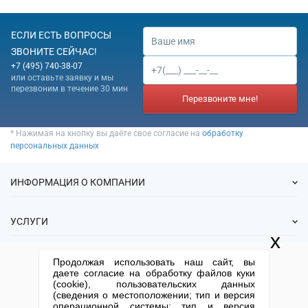
ЕСЛИ ЕСТЬ ВОПРОСЫ
ЗВОНИТЕ СЕЙЧАС!
+7 (495) 740-38-07
или оставьте заявку и мы
перезвоним в течение 30 мин
Перезвоните мне!
* Нажимая на кнопку вы даёте свое согласие на
обработку
персональных данных
ИНФОРМАЦИЯ О КОМПАНИИ
О нас
УСЛУГИ
Статьи
x
ИФНС
Готовые фирмы
КОНТАКТНАЯ ИНФОРМАЦИЯ
Продолжая использовать наш сайт, вы
Спецпредложения
Продажа фирм
даете согласие на обработку файлов куки
Отзывы
+7 (495) 740-38-07
mail@1-urist.ru
(cookie), пользовательских данных
Регистрация
(По Москве)
Спросить у юриста
(сведения о местоположении; тип и версия
Ликвидация
операционной системы; тип и версия