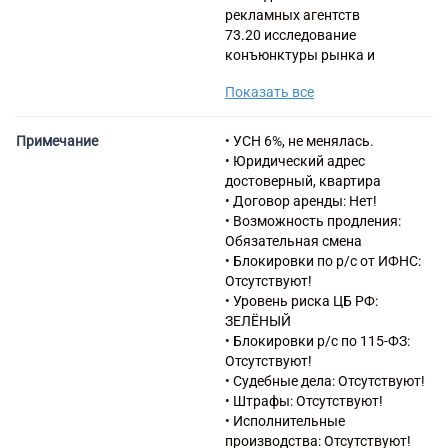
рекламных агентств
73.20 исследование
конъюнктуры рынка и
изучение общественного
Показать все
мнения
53.20.3 Деятельность
курьерская
Примечание
• УСН 6%, не менялась.
62.01 Разработка
• Юридический адрес
компьютерного программного
достоверный, квартира
обеспечения
• Договор аренды: Нет!
62.02 Деятельность
• Возможность продления:
консультативная и работы в
Обязательная смена
области компьютерных
• Блокировки по р/с от ИФНС:
технологий
Отсутствуют!
62.09 Деятельность,
• Уровень риска ЦБ РФ:
связанная с использованием
ЗЕЛЁНЫЙ
вычислительной техники и
• Блокировки р/с по 115-ФЗ:
информационных технологий,
Отсутствуют!
прочая
• Судебные дела: Отсутствуют!
63.11 Деятельность по
• Штрафы: Отсутствуют!
обработке данных,
• Исполнительные
предоставление услуг по
производства: Отсутствуют!