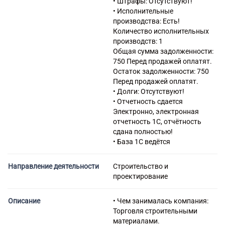
• Штрафы: Отсутствуют!
43.33 Работы по устройству
• Исполнительные
покрытий полов и облицовке
производства: Есть!
стен
Количество исполнительных
43.34 Производство
производств: 1
малярных и стекольных работ
Общая сумма задолженности:
43.39 Производство прочих
750 Перед продажей оплатят.
отделочных и завершающих
Остаток задолженности: 750
работ
Перед продажей оплатят.
43.91 Производство
• Долги: Отсутствуют!
кровельных работ
• Отчетность сдается
43.99 Работы строительные
Электронно, электронная
специализированные прочие,
отчетность 1С, отчётность
не включенные в другие
сдана полностью!
группировки
• База 1С ведётся
47.52 Торговля розничная
скобяными изделиями,
Направление деятельности
Строительство и
лакокрасочными
проектирование
материалами и стеклом в
специализированных
магазинах
Описание
• Чем занималась компания:
68.10 Покупка и продажа
Торговля строительными
собственного недвижимого
материалами.