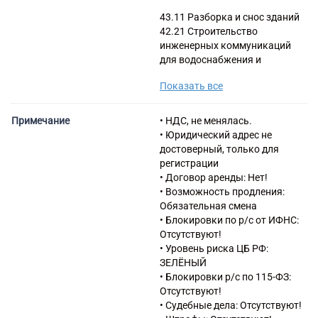
43.11 Разборка и снос зданий
42.21 Строительство
инженерных коммуникаций
для водоснабжения и
водоотведения,
Показать все
газоснабжения
43.12.3 Производство
земляных работ
Примечание
• НДС, не менялась.
43.21 Производство
• Юридический адрес не
электромонтажных работ
достоверный, только для
43.22 Производство
регистрации
санитарно-технических работ,
• Договор аренды: Нет!
монтаж отопительных систем
• Возможность продления:
и систем кондиционирования
Обязательная смена
воздуха
• Блокировки по р/с от ИФНС:
43.29 Производство прочих
Отсутствуют!
строительно-монтажных
• Уровень риска ЦБ РФ:
работ
ЗЕЛЁНЫЙ
43.31 Производство
• Блокировки р/с по 115-ФЗ:
штукатурных работ
Отсутствуют!
43.32 Работы столярные и
• Судебные дела: Отсутствуют!
плотничные