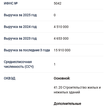
Торговые компании
ИФНС №
5042
Страховые компании
Выручка за 2025 год
0
Выручка за 2024 год
4 510 000
Выручка за 2023 год
4 653 000
Выручка за последние 3 года
15 910 000
Среднесписочная
1
численность (ССЧ)
ОКВЭД
Основной:
41.20 Строительство жилых и
нежилых зданий
Дополнительные