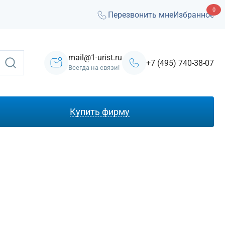
0
Перезвонить мне
Избранное
mail@1-urist.ru
+7 (495) 740-38-07
Всегда на связи!
Купить фирму
С лицензией ЧОП
Под лизинг
Под кредит
На УСН
С долгами
Без долгов