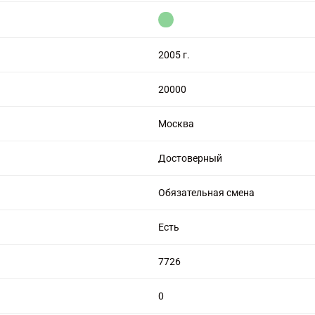
цензией на алмазную торговлю
2005 г.
20000
Москва
Достоверный
Обязательная смена
Есть
7726
0