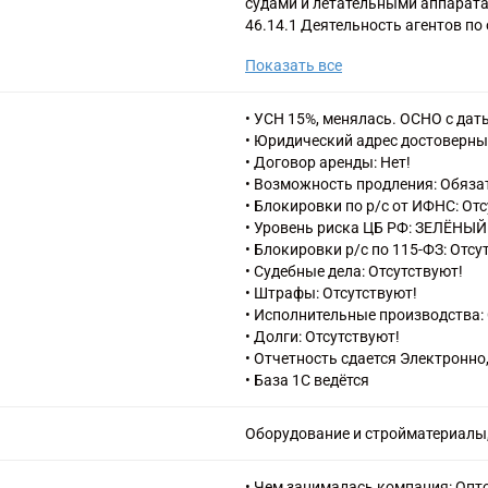
судами и летательными аппарат
46.14.1 Деятельность агентов по
телекоммуникационным оборудо
Показать все
46.15.1 Деятельность агентов по
46.15.9 Деятельность агентов п
включенными в другие группиро
• УСН 15%, менялась. ОСНО с даты
46.16.1 Деятельность агентов п
• Юридический адрес достоверны
46.18.99 Деятельность агентов,
• Договор аренды: Нет!
не включенными в другие группи
• Возможность продления: Обяза
46.6 Торговля оптовая прочими
• Блокировки по р/с от ИФНС: От
47.51 Торговля розничная текст
• Уровень риска ЦБ РФ: ЗЕЛЁНЫЙ
47.59 Торговля розничная мебе
• Блокировки р/с по 115-ФЗ: Отсу
изделиями в специализированны
• Судебные дела: Отсутствуют!
47.59.2 Торговля розничная раз
• Штрафы: Отсутствуют!
изделиями из стекла и керамики,
• Исполнительные производства: 
магазинах
• Долги: Отсутствуют!
47.59.3 Торговля розничная осв
• Отчетность сдается Электронно
47.59.9 Торговля розничная быт
• База 1С ведётся
группировки, в специализирован
47.64 Торговля розничная спорт
Оборудование и стройматериалы
специализированных магазинах
47.9 Торговля розничная вне маг
47.99 Торговля розничная прочая
• Чем занималась компания: Опт