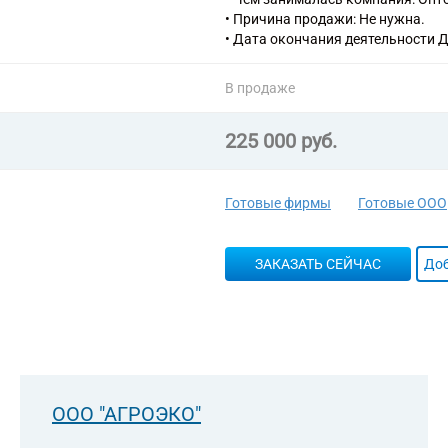
49.4 Деятельность автомобильног
• Причина продажи: Не нужна.
95.2 Ремонт предметов личного 
• Дата окончания деятельности
В продаже
225 000 руб.
Готовые фирмы
Готовые ООО
ЗАКАЗАТЬ СЕЙЧАС
Доб
ООО "АГРОЭКО"