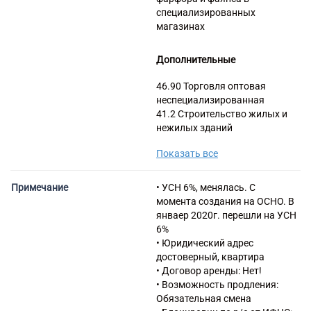
специализированных
магазинах
Дополнительные
46.90 Торговля оптовая
неспециализированная
41.2 Строительство жилых и
нежилых зданий
43.12 Подготовка
Показать все
строительной площадки
43.29 Производство прочих
строительно-монтажных
Примечание
• УСН 6%, менялась. С
работ
момента создания на ОСНО. В
43.3 Работы строительные
янваер 2020г. перешли на УСН
отделочные
6%
46.38.22 Торговля оптовая
• Юридический адрес
кормами для домашних
достоверный, квартира
животных
• Договор аренды: Нет!
46.44.1 Торговля оптовая
• Возможность продления:
изделиями из керамики и
Обязательная смена
стекла