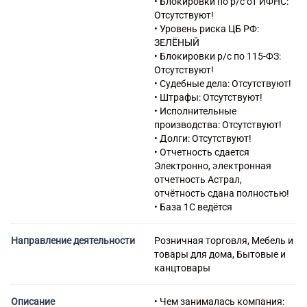
• Блокировки по р/с от ИФНС:
47.76.2 Торговля розничная
Отсутствуют!
домашними животными и
• Уровень риска ЦБ РФ:
кормами для домашних
ЗЕЛЁНЫЙ
животных в
• Блокировки р/с по 115-ФЗ:
специализированных
Отсутствуют!
магазинах
• Судебные дела: Отсутствуют!
47.78 Торговля розничная
• Штрафы: Отсутствуют!
прочая в
• Исполнительные
специализированных
производства: Отсутствуют!
магазинах
• Долги: Отсутствуют!
• Отчетность сдается
Электронно, электронная
отчетность Астрал,
отчётность сдана полностью!
• База 1С ведётся
Направление деятельности
Розничная торговля, Мебель и
товары для дома, Бытовые и
канцтовары
Описание
• Чем занималась компания: