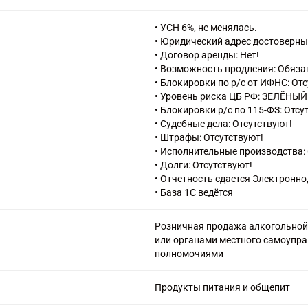
43.12.3 Производство земляных 
43.91 Производство кровельных 
• УСН 6%, не менялась.
43.99.2 Работы по установке стр
• Юридический адрес достоверны
43.99.3 Работы свайные и работ
• Договор аренды: Нет!
43.99.4 Работы бетонные и желе
• Возможность продления: Обяза
43.99.5 Работы по монтажу стал
• Блокировки по р/с от ИФНС: От
43.99.6 Работы каменные и кирп
• Уровень риска ЦБ РФ: ЗЕЛЁНЫЙ
43.99.7 Работы по сборке и мон
• Блокировки р/с по 115-ФЗ: Отсу
45.20.1 Техническое обслуживани
• Судебные дела: Отсутствуют!
автотранспортных средств
• Штрафы: Отсутствуют!
45.32 Торговля розничная авто
• Исполнительные производства: 
47.11 Торговля розничная преим
• Долги: Отсутствуют!
табачными изделиями в неспеци
• Отчетность сдается Электронно
47.25.1 Торговля розничная алк
• База 1С ведётся
магазинах
47.73 Торговля розничная лекар
Розничная продажа алкогольной
(аптеках)
или органами местного самоупра
47.74 Торговля розничная издел
полномочиями
изделиями в специализированны
47.75 Торговля розничная косме
магазинах
Продукты питания и общепит
56.10.1 Деятельность ресторано