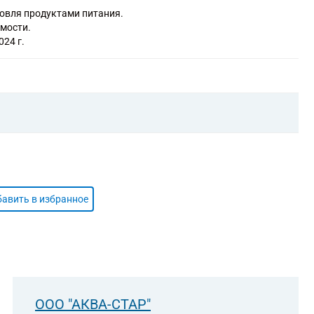
 самообслуживания
говля продуктами питания.
в и баров по обеспечению питанием в железнодорожных
имости.
024 г.
архитектуры, связанная с созданием архитектурного объекта
авить в избранное
ООО "АКВА-СТАР"