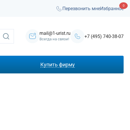
0
Перезвонить мне
Избранное
mail@1-urist.ru
+7 (495) 740-38-07
Всегда на связи!
Купить фирму
С лицензией ЧОП
Под лизинг
Под кредит
На УСН
С долгами
Без долгов