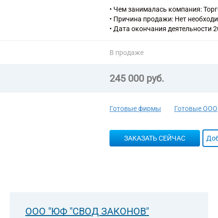
ресторанов быстрого питания и
• Чем занималась компания: Тор
56.10.3 Деятельность ресторано
• Причина продажи: Нет необход
вагонах-ресторанах и на судах
• Дата окончания деятельности 2
71.11.1 Деятельность в области 
В продаже
245 000 руб.
Готовые фирмы
Готовые ООО
ЗАКАЗАТЬ СЕЙЧАС
Доб
ООО "ЮФ "СВОД ЗАКОНОВ"