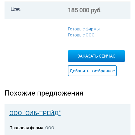
строительных машин и
оборудования
Цена
185 000 руб.
78.10 Деятельность агентств
по подбору персонала
81.21 Деятельность по общей
Готовые фирмы
уборке зданий
Готовые ООО
82.92 Деятельность по
упаковыванию товаров
ЗАКАЗАТЬ СЕЙЧАС
Добавить в избранное
Похожие предложения
ООО "СИБ-ТРЕЙД"
Правовая форма:
ООО