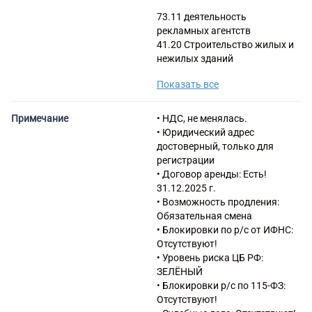
73.11 деятельность
рекламных агентств
41.20 Строительство жилых и
нежилых зданий
46.90 Торговля оптовая
Показать все
неспециализированная
25.11 Производство
строительных металлических
Примечание
• НДС, не менялась.
конструкций, изделий и их
• Юридический адрес
частей
достоверный, только для
43.22 Производство
регистрации
санитарно-технических работ,
• Договор аренды: Есть!
монтаж отопительных систем
31.12.2025 г.
и систем кондиционирования
• Возможность продления:
воздуха
Обязательная смена
43.29 Производство прочих
• Блокировки по р/с от ИФНС:
строительно-монтажных
Отсутствуют!
работ
• Уровень риска ЦБ РФ:
43.31 Производство
ЗЕЛЁНЫЙ
штукатурных работ
• Блокировки р/с по 115-ФЗ:
43.32 Работы столярные и
Отсутствуют!
плотничные