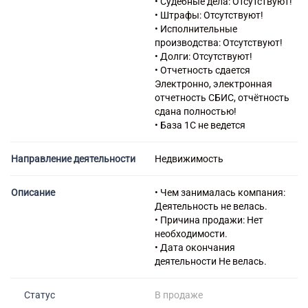
• Судебные дела: Отсутствуют!
45.31 Торговля оптовая
• Штрафы: Отсутствуют!
автомобильными деталями,
• Исполнительные
узлами и принадлежностями
производства: Отсутствуют!
46.12 Деятельность агентов
• Долги: Отсутствуют!
по оптовой торговле
• Отчетность сдается
топливом, рудами, металлами
Электронно, электронная
и химическими веществами
отчетность СБИС, отчётность
46.13 Деятельность агентов
сдана полностью!
по оптовой торговле
• База 1С не ведется
лесоматериалами и
строительными материалами
Направление деятельности
Недвижимость
46.69 Торговля оптовая
прочими машинами и
оборудованием
Описание
• Чем занималась компания:
52.24 Транспортная
Деятельность не велась.
обработка грузов
• Причина продажи: Нет
52.29 Деятельность
необходимости.
вспомогательная прочая,
• Дата окончания
связанная с перевозками
деятельности Не велась.
73.11 Деятельность
рекламных агентств
Статус
В продаже
77.32 Аренда и лизинг