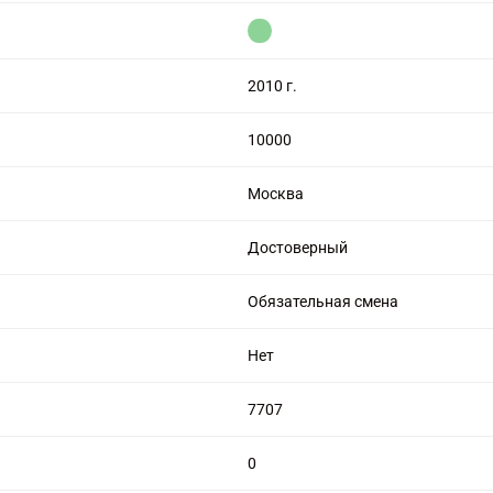
цензией на алмазную торговлю
2010 г.
10000
Москва
Достоверный
Обязательная смена
Нет
7707
0