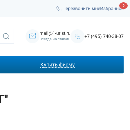
0
Перезвонить мне
Избранное
mail@1-urist.ru
+7 (495) 740-38-07
Всегда на связи!
Купить фирму
С лицензией ЧОП
Под лизинг
Г"
Под кредит
На УСН
С долгами
Без долгов