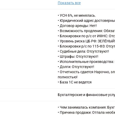
Показать все
85.11 Образование дошкольное
85.12 Образование начальное о
85.13 Образование основное общ
• УСН 6%, не менялась.
85.14 Образование среднее обще
• Юридический адрес достоверны
85.21 Образование профессионал
• Договор аренды: Нет!
85.22 Образование высшее
• Возможность продления: Обяза
85.42 Образование профессиона
• Блокировки по р/с от ИФНС: От
• Уровень риска ЦБ РФ: ЗЕЛЁНЫЙ
• Блокировки р/с по 115-ФЗ: Отсу
• Судебные дела: Отсутствуют!
• Штрафы: Отсутствуют!
• Исполнительные производства: 
• Долги: Отсутствуют!
• Отчетность сдается Нарочно, э
полностью!
• База 1С не ведется
Бухгалтерские и финансовые усл
• Чем занималась компания: Бухг
• Причина продажи: Отпала необ