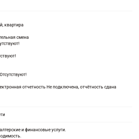
бщее
ее
е
й, квартира
ьное среднее
тельная смена
льное дополнительное
сутствуют!
тствуют!
Отсутствуют!
лектронная отчетность Не подключена, отчётность сдана
уги
алтерские и финансовые услуги.
ходимость.