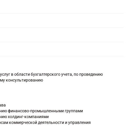
услуг в области бухгалтерского учета, по проведению
ому консультированию
ава
лению финансово-промышленными группами
ению холдинг-компаниями
осам коммерческой деятельности и управления
одбору персонала