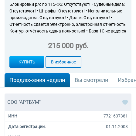
Блокировки р/с по 115-ФЗ: Отсутствуют! • Судебные дела:
Отсутствуют! • Штрафы: Отсутствуют! • Исполнительные
производства: Отсутствуют! • Долги: Отсутствуют! •
Отчетность сдается Электронно, электронная отчетность
Контур, отчётность сдана полностью! • База 1С не ведется
215 000 руб.
КУПИТЬ
В избранное
Предложения недели
Вы смотрели
Избра
ООО "АРТБУМ"
ИНН
7721637381
Дата регистрации:
01.11.2008