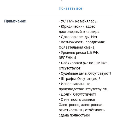
неспециализированных
Показать все
магазинах
47.9 Торговля розничная вне
магазинов, палаток, рынков
Примечание
• УСН 6%, не менялась.
79.90.1 Деятельность по
• Юридический адрес
предоставлению
достоверный, квартира
туристических
• Договор аренды: Нет!
информационных услуг
• Возможность продления:
79.90.2 Деятельность по
Обязательная смена
предоставлению
• Уровень риска ЦБ РФ:
экскурсионных туристических
ЗЕЛЁНЫЙ
услуг
• Блокировки р/с по 115-ФЗ:
79.90.3 Деятельность по
Отсутствуют!
предоставлению
• Судебные дела: Отсутствуют!
туристических услуг,
• Штрафы: Отсутствуют!
связанных с бронированием
• Исполнительные
производства: Отсутствуют!
• Долги: Отсутствуют!
• Отчетность сдается
Электронно, электронная
отчетность 1С, отчётность
сдана полностью!