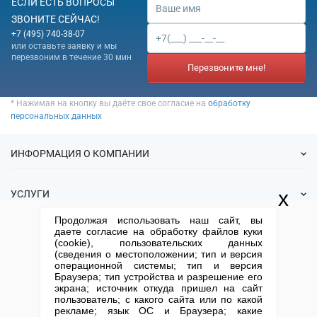
ЕСЛИ ЕСТЬ ВОПРОСЫ
ЗВОНИТЕ СЕЙЧАС!
+7 (495) 740-38-07
или оставьте заявку и мы
перезвоним в течение 30 мин
Перезвоните мне!
* Нажимая на кнопку вы даёте свое согласие на
обработку
персональных данных
ИНФОРМАЦИЯ О КОМПАНИИ
О нас
x
УСЛУГИ
Статьи
Продолжая использовать наш сайт, вы
ИФНС
Готовые фирмы
даете согласие на обработку файлов куки
КОНТАКТНАЯ ИНФОРМАЦИЯ
Спецпредложения
(cookie), пользовательских данных
Продажа фирм
(сведения о местоположении; тип и версия
Отзывы
+7 (495) 740-38-07
mail@1-urist.ru
Регистрация
операционной системы; тип и версия
(По Москве)
Спросить у юриста
Браузера; тип устройства и разрешение его
Ликвидация
экрана; источник откуда пришел на сайт
Регистрация изменений
Москва, ул. Сущевский вал,
пользователь; с какого сайта или по какой
дом 5, стр. 3
рекламе; язык ОС и Браузера; какие
Юридические адреса