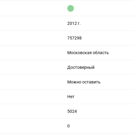
цензией на алмазную торговлю
2012 г.
757298
Московская область
Достоверный
Можно оставить
Нет
5024
0