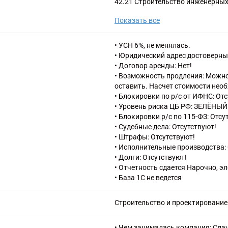
42.21 Строительство инженерных
газоснабжения
Показать все
42.22.2 Строительство местных л
43.12 Подготовка строительной
43.12.1 Расчистка территории с
• УСН 6%, не менялась.
43.12.3 Производство земляных 
• Юридический адрес достоверны
43.2 Производство электромонта
• Договор аренды: Нет!
монтажных работ
• Возможность продления: Можно
43.21 Производство электромон
оставить. Насчет стоимости нео
43.22 Производство санитарно-те
• Блокировки по р/с от ИФНС: От
кондиционирования воздуха
• Уровень риска ЦБ РФ: ЗЕЛЁНЫЙ
43.3 Работы строительные отдел
• Блокировки р/с по 115-ФЗ: Отсу
43.39 Производство прочих отд
• Судебные дела: Отсутствуют!
43.91 Производство кровельных 
• Штрафы: Отсутствуют!
43.99 Работы строительные спец
• Исполнительные производства: 
43.99.2 Работы по установке стр
• Долги: Отсутствуют!
43.99.4 Работы бетонные и желе
• Отчетность сдается Нарочно, э
43.99.5 Работы по монтажу стал
• База 1С не ведется
43.99.6 Работы каменные и кирп
43.99.7 Работы по сборке и мон
Строительство и проектирование
43.99.9 Работы строительные сп
• Чем занималась компания: Сдач