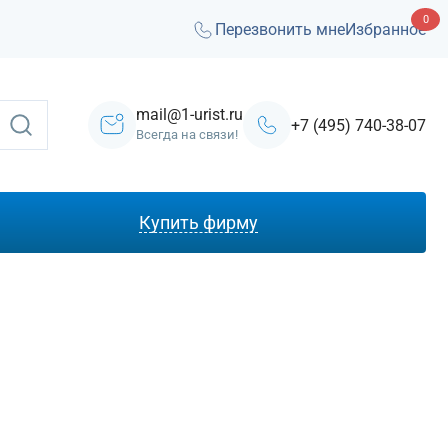
0
Перезвонить мне
Избранное
mail@1-urist.ru
+7 (495) 740-38-07
Всегда на связи!
Купить фирму
С лицензией ЧОП
Под лизинг
Под кредит
На УСН
С долгами
Без долгов