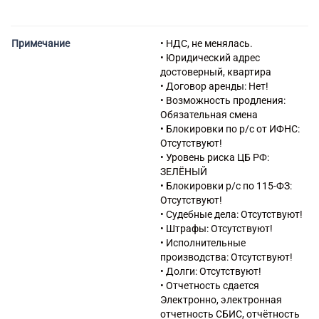
47.91 Торговля розничная по
почте или по информационно-
коммуникационной сети
Примечание
• НДС, не менялась.
Интернет
• Юридический адрес
достоверный, квартира
• Договор аренды: Нет!
• Возможность продления:
Обязательная смена
• Блокировки по р/с от ИФНС:
Отсутствуют!
• Уровень риска ЦБ РФ:
ЗЕЛЁНЫЙ
• Блокировки р/с по 115-ФЗ:
Отсутствуют!
• Судебные дела: Отсутствуют!
• Штрафы: Отсутствуют!
• Исполнительные
производства: Отсутствуют!
• Долги: Отсутствуют!
• Отчетность сдается
Электронно, электронная
отчетность СБИС, отчётность