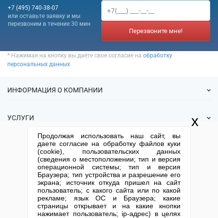
+7 (495) 740-38-07
или оставьте заявку и мы
перезвоним в течение 30 мин
Перезвоните мне!
* Нажимая на кнопку вы даёте свое согласие на
обработку
персональных данных
ИНФОРМАЦИЯ О КОМПАНИИ
О нас
x
УСЛУГИ
Статьи
Продолжая использовать наш сайт, вы
ИФНС
Готовые фирмы
даете согласие на обработку файлов куки
КОНТАКТНАЯ ИНФОРМАЦИЯ
Спецпредложения
(cookie), пользовательских данных
Продажа фирм
(сведения о местоположении; тип и версия
Отзывы
+7 (495) 740-38-07
mail@1-urist.ru
Регистрация
операционной системы; тип и версия
(По Москве)
Спросить у юриста
Браузера; тип устройства и разрешение его
Ликвидация
экрана; источник откуда пришел на сайт
Регистрация изменений
Москва, ул. Сущевский вал,
пользователь; с какого сайта или по какой
дом 5, стр. 3
рекламе; язык ОС и Браузера; какие
Юридические адреса
страницы открывает и на какие кнопки
Письмо директору
Карта сайта
Открытие юр. лица
нажимает пользователь; ip-адрес) в целях