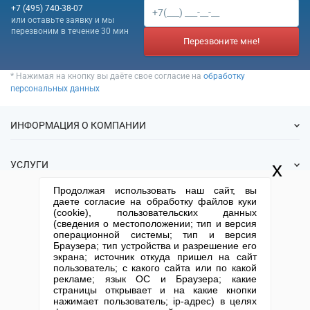
+7 (495) 740-38-07
или оставьте заявку и мы
перезвоним в течение 30 мин
Перезвоните мне!
* Нажимая на кнопку вы даёте свое согласие на
обработку
персональных данных
ИНФОРМАЦИЯ О КОМПАНИИ
О нас
x
УСЛУГИ
Статьи
Продолжая использовать наш сайт, вы
ИФНС
Готовые фирмы
даете согласие на обработку файлов куки
КОНТАКТНАЯ ИНФОРМАЦИЯ
Спецпредложения
(cookie), пользовательских данных
Продажа фирм
(сведения о местоположении; тип и версия
Отзывы
+7 (495) 740-38-07
mail@1-urist.ru
Регистрация
операционной системы; тип и версия
(По Москве)
Спросить у юриста
Браузера; тип устройства и разрешение его
Ликвидация
экрана; источник откуда пришел на сайт
Регистрация изменений
Москва, ул. Сущевский вал,
пользователь; с какого сайта или по какой
дом 5, стр. 3
рекламе; язык ОС и Браузера; какие
Юридические адреса
страницы открывает и на какие кнопки
Письмо директору
Карта сайта
Открытие юр. лица
нажимает пользователь; ip-адрес) в целях