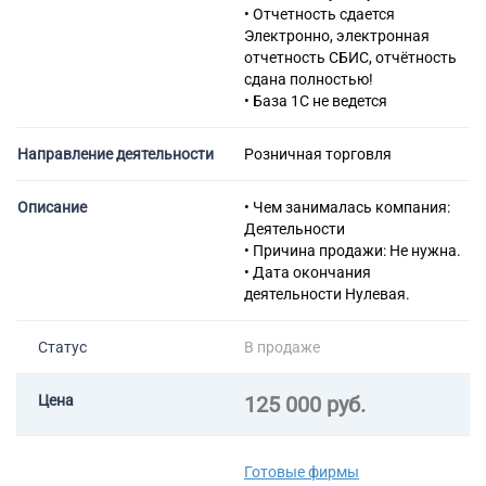
предоставление связанных с
• Отчетность сдается
ними услуг
Электронно, электронная
отчетность СБИС, отчётность
сдана полностью!
• База 1С не ведется
Направление деятельности
Розничная торговля
Описание
• Чем занималась компания:
Деятельности
• Причина продажи: Не нужна.
• Дата окончания
деятельности Нулевая.
Статус
В продаже
Цена
125 000 руб.
Готовые фирмы