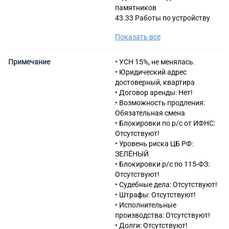
памятников
43.33 Работы по устройству
покрытий полов и облицовке
Показать все
стен
43.99.4 Работы бетонные и
железобетонные
Примечание
• УСН 15%, не менялась.
43.99.6 Работы каменные и
• Юридический адрес
кирпичные
достоверный, квартира
47.7 Торговля розничная
• Договор аренды: Нет!
прочими товарами в
• Возможность продления:
специализированных
Обязательная смена
магазинах
• Блокировки по р/с от ИФНС:
47.78.4 Торговля розничная
Отсутствуют!
предметами культового и
• Уровень риска ЦБ РФ:
религиозного назначения,
ЗЕЛЁНЫЙ
похоронными
• Блокировки р/с по 115-ФЗ:
принадлежностями в
Отсутствуют!
специализированных
• Судебные дела: Отсутствуют!
магазинах
• Штрафы: Отсутствуют!
71.11 Деятельность в области
• Исполнительные
архитектуры
производства: Отсутствуют!
96.03 Организация похорон и
• Долги: Отсутствуют!