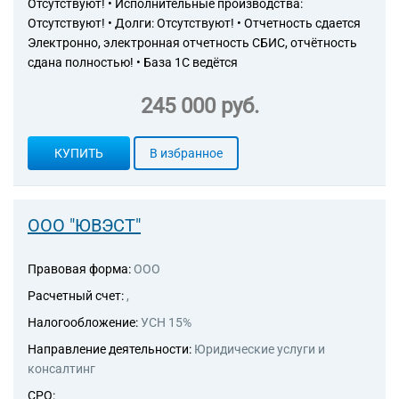
проведению финансового
Отсутствуют! • Исполнительные производства:
аудита, по налоговому
Отсутствуют! • Долги: Отсутствуют! • Отчетность сдается
консультированию
Электронно, электронная отчетность СБИС, отчётность
73.11 Деятельность
сдана полностью! • База 1С ведётся
рекламных агентств
73.20 Исследование
245 000 руб.
конъюнктуры рынка и
изучение общественного
мнения
КУПИТЬ
В избранное
82.99 Деятельность по
предоставлению прочих
вспомогательных услуг для
бизнеса, не включенная в
ООО "ЮВЭСТ"
другие группировки
70.22 Консультирование по
Правовая форма:
ООО
вопросам коммерческой
деятельности и управления
Расчетный счет:
,
72.19 Научные исследования
Налогообложение:
УСН 15%
и разработки в области
естественных и технических
Направление деятельности:
Юридические услуги и
наук прочие
консалтинг
74.90 Деятельность
профессиональная, научная и
СРО: