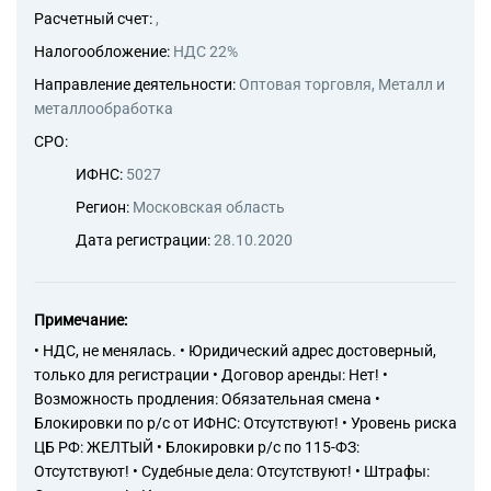
63.11 Деятельность по
Расчетный счет:
,
обработке данных,
Налогообложение:
НДС 22%
предоставление услуг по
размещению информации и
Направление деятельности:
Оптовая торговля, Металл и
связанная с этим
металлообработка
деятельность
СРО:
63.12 Деятельность web-
порталов
ИФНС:
5027
64.19 Денежное
Регион:
Московская область
посредничество прочее
64.91 Деятельность по
Дата регистрации:
28.10.2020
финансовой аренде (лизингу/
сублизингу)
64.99 Предоставление прочих
финансовых услуг, кроме
Примечание:
услуг по страхованию и
• НДС, не менялась. • Юридический адрес достоверный,
пенсионному обеспечению, не
только для регистрации • Договор аренды: Нет! •
включенных в другие
Возможность продления: Обязательная смена •
группировки
Блокировки по р/с от ИФНС: Отсутствуют! • Уровень риска
69.20 Деятельность по
ЦБ РФ: ЖЕЛТЫЙ • Блокировки р/с по 115-ФЗ:
оказанию услуг в области
Отсутствуют! • Судебные дела: Отсутствуют! • Штрафы:
бухгалтерского учета, по