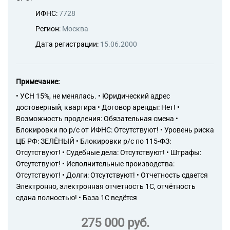
техническая прочая, не
ИФНС:
7728
включенная в другие
группировки
Регион:
Москва
78.10 Деятельность агентств
Дата регистрации:
15.06.2000
по подбору персонала
Примечание:
• УСН 15%, не менялась. • Юридический адрес
достоверный, квартира • Договор аренды: Нет! •
Возможность продления: Обязательная смена •
Блокировки по р/с от ИФНС: Отсутствуют! • Уровень риска
ЦБ РФ: ЗЕЛЁНЫЙ • Блокировки р/с по 115-ФЗ:
Отсутствуют! • Судебные дела: Отсутствуют! • Штрафы:
Отсутствуют! • Исполнительные производства:
Отсутствуют! • Долги: Отсутствуют! • Отчетность сдается
Электронно, электронная отчетность 1С, отчётность
сдана полностью! • База 1С ведётся
275 000 руб.