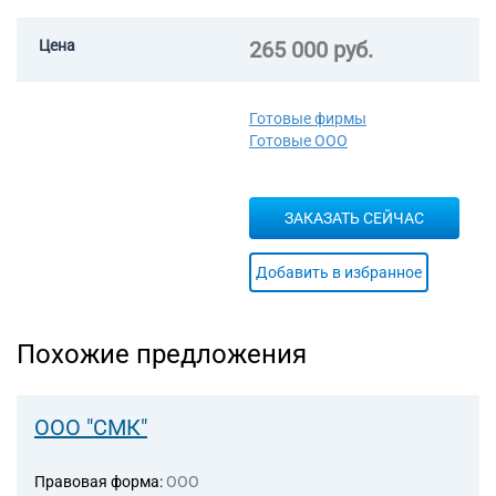
46.61 Торговля оптовая
машинами, оборудованием и
Цена
265 000 руб.
инструментами для сельского
хозяйства
46.62 Торговля оптовая
Готовые фирмы
станками
Готовые ООО
46.69 Торговля оптовая
прочими машинами и
оборудованием
ЗАКАЗАТЬ СЕЙЧАС
58.29 Издание прочих
программных продуктов
62.01 Разработка
Добавить в избранное
компьютерного программного
обеспечения
62.03 Деятельность по
Похожие предложения
управлению компьютерным
оборудованием
62.09 Деятельность,
связанная с использованием
ООО "СМК"
вычислительной техники и
информационных технологий,
Правовая форма:
ООО
прочая