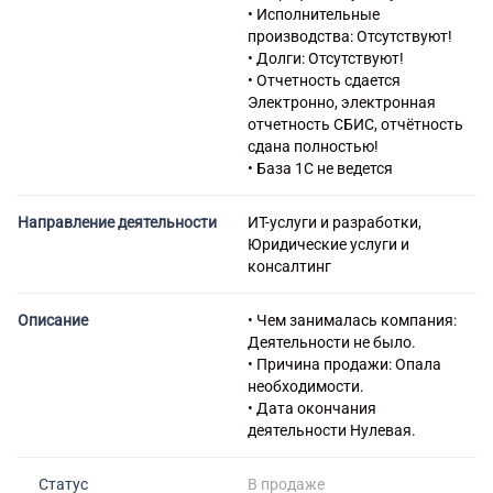
летательными аппаратами
• Исполнительные
46.15 Деятельность агентов
производства: Отсутствуют!
по оптовой торговле мебелью,
• Долги: Отсутствуют!
бытовыми товарами,
• Отчетность сдается
скобяными, ножевыми и
Электронно, электронная
прочими металлическими
отчетность СБИС, отчётность
изделиями
сдана полностью!
46.19 Деятельность агентов
• База 1С не ведется
по оптовой торговле
универсальным
Направление деятельности
ИТ-услуги и разработки,
ассортиментом товаров
Юридические услуги и
46.21 Торговля оптовая
консалтинг
зерном, необработанным
табаком, семенами и кормами
для сельскохозяйственных
Описание
• Чем занималась компания:
животных
Деятельности не было.
46.31 Торговля оптовая
• Причина продажи: Опала
фруктами и овощами
необходимости.
46.51 Торговля оптовая
• Дата окончания
компьютерами,
деятельности Нулевая.
периферийными
устройствами к компьютерам
Статус
В продаже
и программным обеспечением