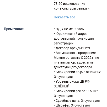
73.20 исследование
конъюнктуры рынка и
изучение общественного
Показать все
мнения
46.11 Деятельность агентов
по оптовой торговле
Примечание
• НДС, не менялась.
сельскохозяйственным
• Юридический адрес
сырьем, живыми животными,
достоверный, только для
текстильным сырьем и
регистрации
полуфабрикатами
• Договор аренды: Нет!
46.12 Деятельность агентов
• Возможность продления:
по оптовой торговле
Можно оставить С 2022 г. не
топливом, рудами, металлами
платим за юр. адрес, и нет
и химическими веществами
действующего договора.
46.13 Деятельность агентов
• Блокировки по р/с от ИФНС:
по оптовой торговле
Отсутствуют!
лесоматериалами и
• Уровень риска ЦБ РФ:
строительными материалами
ЗЕЛЁНЫЙ
46.14 Деятельность агентов
• Блокировки р/с по 115-ФЗ:
по оптовой торговле
Отсутствуют!
машинами, промышленным
• Судебные дела: Отсутствуют!
оборудованием, судами и
• Штрафы: Отсутствуют!