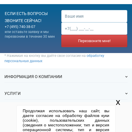
ЕСЛИ ЕСТЬ ВОПРОСЫ
ЗВОНИТЕ СЕЙЧАС!
+7 (495) 740-38-07
или оставьте заявку и мы
перезвоним в течение 30 мин
Перезвоните мне!
* Нажимая на кнопку вы даёте свое согласие на
обработку
персональных данных
ИНФОРМАЦИЯ О КОМПАНИИ
О нас
УСЛУГИ
Статьи
x
ИФНС
Готовые фирмы
КОНТАКТНАЯ ИНФОРМАЦИЯ
Продолжая использовать наш сайт, вы
Спецпредложения
Продажа фирм
даете согласие на обработку файлов куки
Отзывы
+7 (495) 740-38-07
mail@1-urist.ru
(cookie), пользовательских данных
Регистрация
(По Москве)
Спросить у юриста
(сведения о местоположении; тип и версия
Ликвидация
операционной системы; тип и версия