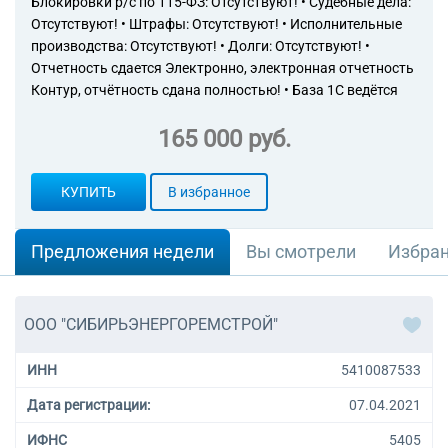
Блокировки р/с по 115-ФЗ: Отсутствуют! • Судебные дела:
Отсутствуют! • Штрафы: Отсутствуют! • Исполнительные
производства: Отсутствуют! • Долги: Отсутствуют! •
Отчетность сдается Электронно, электронная отчетность
Контур, отчётность сдана полностью! • База 1С ведётся
165 000 руб.
КУПИТЬ
В избранное
Предложения недели
Вы смотрели
Избра
ООО "СИБИРЬЭНЕРГОРЕМСТРОЙ"
ИНН
5410087533
Дата регистрации:
07.04.2021
ИФНС
5405