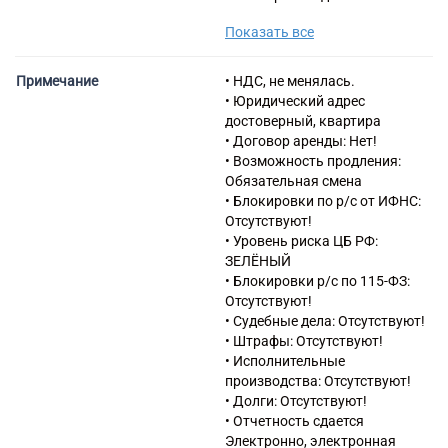
электромонтажных работ
Показать все
43.29 Производство прочих
строительно-монтажных
работ
Примечание
• НДС, не менялась.
43.39 Производство прочих
• Юридический адрес
отделочных и завершающих
достоверный, квартира
работ
• Договор аренды: Нет!
45.20 Техническое
• Возможность продления:
обслуживание и ремонт
Обязательная смена
автотранспортных средств
• Блокировки по р/с от ИФНС:
45.31 Торговля оптовая
Отсутствуют!
автомобильными деталями,
• Уровень риска ЦБ РФ:
узлами и принадлежностями
ЗЕЛЁНЫЙ
46.31 Торговля оптовая
• Блокировки р/с по 115-ФЗ:
фруктами и овощами
Отсутствуют!
46.36 Торговля оптовая
• Судебные дела: Отсутствуют!
сахаром, шоколадом и
• Штрафы: Отсутствуют!
сахаристыми кондитерскими
• Исполнительные
изделиями
производства: Отсутствуют!
46.38 Торговля оптовая
• Долги: Отсутствуют!
прочими пищевыми
• Отчетность сдается
продуктами, включая рыбу,
Электронно, электронная