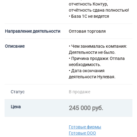
ракообразных и моллюсков
отчетность Контур,
46.41 Торговля оптовая
отчётность сдана полностью!
текстильными изделиями
• База 1С не ведется
46.43 Торговля оптовая
бытовыми электротоварами
Направление деятельности
Оптовая торговля
Описание
• Чем занималась компания:
Деятельности не было.
• Причина продажи: Отпала
необходимость.
• Дата окончания
деятельности Нулевая.
Статус
В продаже
Цена
245 000 руб.
Готовые фирмы
Готовые ООО