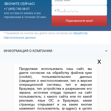
ЗВОНИТЕ СЕЙЧАС!
+7 (495) 740-38-07
или оставьте заявку и мы
перезвоним в течение 30 мин
Перезвоните мне!
* Нажимая на кнопку вы даёте свое согласие на
обработку
персональных данных
ИНФОРМАЦИЯ О КОМПАНИИ
x
О нас
УСЛУГИ
Продолжая использовать наш сайт, вы
Статьи
даете согласие на обработку файлов куки
ИФНС
(cookie), пользовательских данных
Готовые фирмы
КОНТАКТНАЯ ИНФОРМАЦИЯ
(сведения о местоположении; тип и версия
Спецпредложения
Продажа фирм
операционной системы; тип и версия
Отзывы
+7 (495) 740-38-07
mail@1-urist.ru
Браузера; тип устройства и разрешение его
Регистрация
(По Москве)
Спросить у юриста
экрана; источник откуда пришел на сайт
Ликвидация
пользователь; с какого сайта или по какой
рекламе; язык ОС и Браузера; какие
Регистрация изменений
Москва, ул. Сущевский вал,
страницы открывает и на какие кнопки
дом 5, стр. 3
Юридические адреса
нажимает пользователь; ip-адрес) в целях