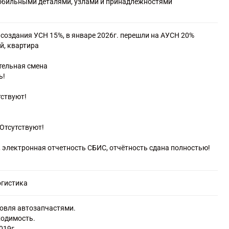
мобильными деталями, узлами и принадлежностями
 создания УСН 15%, в январе 2026г. перешли на АУСН 20%
й, квартира
тельная смена
ь!
тствуют!
Отсутствуют!
, электронная отчетность СБИС, отчётность сдана полностью!
огистика
говля автозапчастями.
ходимость.
019г.