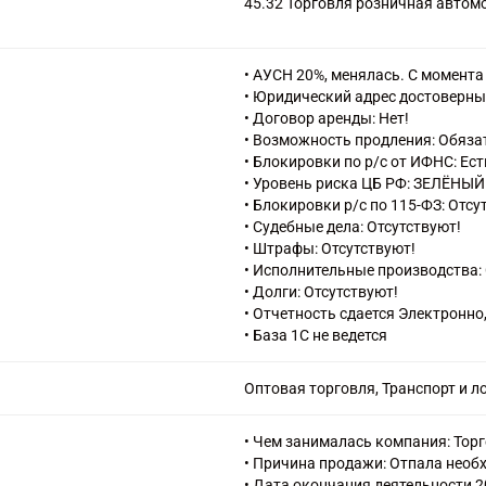
45.32 Торговля розничная авто
• АУСН 20%, менялась. С момента
• Юридический адрес достоверны
• Договор аренды: Нет!
• Возможность продления: Обяза
• Блокировки по р/с от ИФНС: Ест
• Уровень риска ЦБ РФ: ЗЕЛЁНЫЙ
• Блокировки р/с по 115-ФЗ: Отсу
• Судебные дела: Отсутствуют!
• Штрафы: Отсутствуют!
• Исполнительные производства: 
• Долги: Отсутствуют!
• Отчетность сдается Электронно
• База 1С не ведется
Оптовая торговля, Транспорт и л
• Чем занималась компания: Тор
• Причина продажи: Отпала необ
• Дата окончания деятельности 2