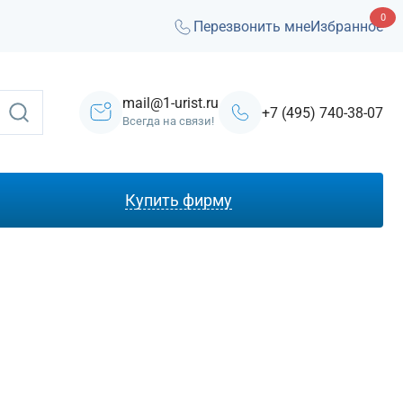
0
Перезвонить мне
Избранное
mail@1-urist.ru
+7 (495) 740-38-07
Всегда на связи!
Купить фирму
С лицензией ЧОП
Под лизинг
Под кредит
На УСН
С долгами
Без долгов