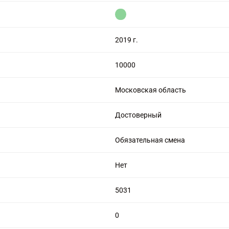
цензией на алмазную торговлю
2019 г.
10000
Московская область
Достоверный
Обязательная смена
Нет
5031
0