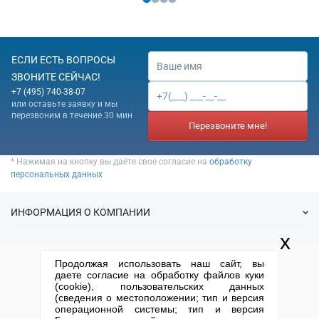
ЕСЛИ ЕСТЬ ВОПРОСЫ
ЗВОНИТЕ СЕЙЧАС!
+7 (495) 740-38-07
или оставьте заявку и мы
перезвоним в течение 30 мин
Перезвоните мне!
* Нажимая на кнопку вы даёте свое согласие на
обработку
персональных данных
ИНФОРМАЦИЯ О КОМПАНИИ
x
О нас
УСЛУГИ
Продолжая использовать наш сайт, вы
Статьи
даете согласие на обработку файлов куки
ИФНС
(cookie), пользовательских данных
Готовые фирмы
КОНТАКТНАЯ ИНФОРМАЦИЯ
(сведения о местоположении; тип и версия
Спецпредложения
Продажа фирм
операционной системы; тип и версия
Отзывы
+7 (495) 740-38-07
mail@1-urist.ru