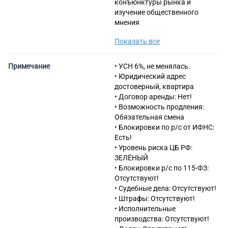
конъюнктуры рынка и
изучение общественного
мнения
58.19 Виды издательской
Показать все
деятельности прочие
62.01 Разработка
компьютерного программного
Примечание
• УСН 6%, не менялась.
обеспечения
• Юридический адрес
63.12 Деятельность web-
достоверный, квартира
порталов
• Договор аренды: Нет!
73.11 Деятельность
• Возможность продления:
рекламных агентств
Обязательная смена
73.20 Исследование
• Блокировки по р/с от ИФНС:
конъюнктуры рынка и
Есть!
изучение общественного
• Уровень риска ЦБ РФ:
мнения
ЗЕЛЁНЫЙ
• Блокировки р/с по 115-ФЗ:
Отсутствуют!
• Судебные дела: Отсутствуют!
• Штрафы: Отсутствуют!
• Исполнительные
производства: Отсутствуют!