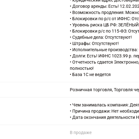
• Юридический адрес достоверны
• Договор аренды: Есть! 12.02.202
• Возможность продления: Можно о
• Блокировки по р/с от ИФНС: От
• Уровень риска ЦБ РФ: ЗЕЛЁНЫЙ
• Блокировки р/с по 115-ФЗ: Отсу
• Судебные дела: Отсутствуют!
• Штрафы: Отсутствуют!
• Исполнительные производства: 
• Долги: Есть! ИФНС 1023.99 р. п
• Отчетность сдается Электронно
полностью!
• База 1С не ведется
Розничная торговля, Торговля че
• Чем занималась компания: Деят
• Причина продажи: Нет необход
• Дата окончания деятельности Н
В продаже