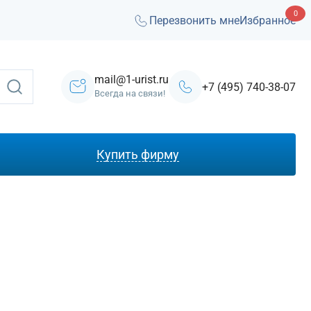
0
Перезвонить мне
Избранное
mail@1-urist.ru
+7 (495) 740-38-07
Всегда на связи!
Купить фирму
С лицензией ЧОП
Под лизинг
Под кредит
На УСН
С долгами
Без долгов