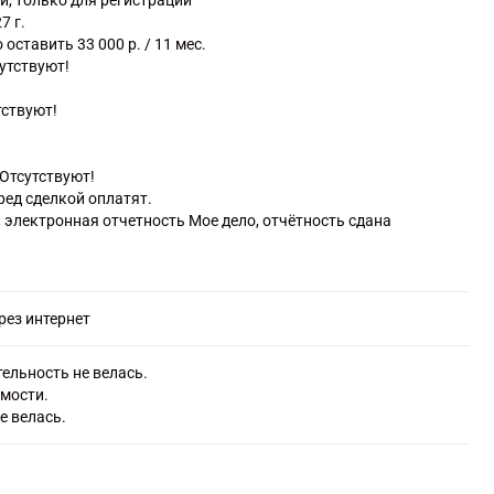
й, только для регистрации
7 г.
ставить 33 000 р. / 11 мес.
сутствуют!
тствуют!
Отсутствуют!
еред сделкой оплатят.
, электронная отчетность Мое дело, отчётность сдана
рез интернет
ельность не велась.
имости.
е велась.