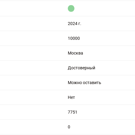
цензией на алмазную торговлю
2024 г.
10000
Москва
Достоверный
Можно оставить
Нет
7751
0