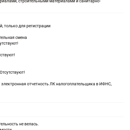
ериалами, строительными материалами и санитарно-
ками в специализированных магазинах
й, только для регистрации
тельная смена
сутствуют!
тствуют!
Отсутствуют!
о, электронная отчетность ЛК налогоплательщика в ИФНС,
ельность не велась.
имости.