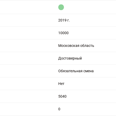
цензией на алмазную торговлю
2019 г.
10000
Московская область
Достоверный
Обязательная смена
Нет
5040
0