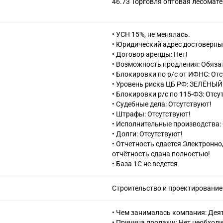
46.73 Торговля оптовая лесомат
техническим оборудованием
47.25 Торговля розничная напит
• УСН 15%, не менялась.
• Юридический адрес достоверны
• Договор аренды: Нет!
• Возможность продления: Обяза
• Блокировки по р/с от ИФНС: От
• Уровень риска ЦБ РФ: ЗЕЛЁНЫЙ
• Блокировки р/с по 115-ФЗ: Отсу
• Судебные дела: Отсутствуют!
• Штрафы: Отсутствуют!
• Исполнительные производства: 
• Долги: Отсутствуют!
• Отчетность сдается Электронн
отчётность сдана полностью!
• База 1С не ведется
Строительство и проектирование
• Чем занималась компания: Деят
• Причина продажи: Нет необход