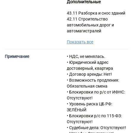
Дополнительные
43.11 Разборка и снос зданий
42.11 Строительство
автомобильных дорог и
автомагистралей
42.99 Строительство прочих
Показать все
инженерных сооружений, не
включенных в другие
группировки
Примечание
• НДС, не менялась.
41.10 Разработка
• Юридический адрес
строительных проектов
достоверный, квартира
42.21 Строительство
• Договор аренды: Нет!
инженерных коммуникаций
• Возможность продления:
для водоснабжения и
Обязательная смена
водоотведения,
• Блокировки по р/с от ИФНС:
газоснабжения
Отсутствуют!
42.22.2 Строительство
• Уровень риска ЦБ РФ:
местных линий
ЗЕЛЁНЫЙ
электропередачи и связи
• Блокировки р/с по 115-ФЗ:
42.22.3 Строительство
Отсутствуют!
электростанций
• Судебные дела: Отсутствуют!
42.91.2 Строительство