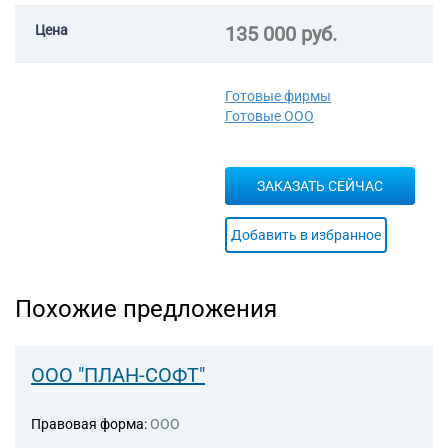
электромонтажных работ
43.29 Производство прочих
Цена
135 000 руб.
строительно-монтажных
работ
43.31 Производство
Готовые фирмы
штукатурных работ
Готовые ООО
43.32.2 Работы по установке
внутренних лестниц,
встроенных шкафов,
ЗАКАЗАТЬ СЕЙЧАС
встроенного кухонного
оборудования
43.32.3 Производство работ
Добавить в избранное
по внутренней отделке зданий
(включая потолки,
раздвижные и съемные
Похожие предложения
перегородки и т.д.)
43.33 Работы по устройству
покрытий полов и облицовке
стен
ООО "ПЛАН-СОФТ"
43.34.2 Производство
стекольных работ
Правовая форма:
ООО
43.39 Производство прочих