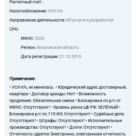
отделочных и завершающих
Расчетный счет:
,
работ
Налогообложение:
УСН 6%
43.91 Производство
кровельных работ
Направление деятельности:
ИТ-услуги и разработки
43.99.2 Работы по установке
СРО:
строительных лесов и
подмостей
ИФНС:
5032
43.99.3 Работы свайные и
Регион:
Московская область
работы по строительству
фундаментов
Дата регистрации:
21.10.2019
43.99.4 Работы бетонные и
железобетонные
43.99.5 Работы по монтажу
Примечание:
стальных строительных
конструкций
• УСН 6%, не менялась. • Юридический адрес достоверный,
43.99.6 Работы каменные и
квартира • Договор аренды: Нет! • Возможность
кирпичные
продления: Обязательная смена • Блокировки по р/с от
43.99.7 Работы по сборке и
ИФНС: Отсутствуют! • Уровень риска ЦБ РФ: ЗЕЛЁНЫЙ •
монтажу сборных
Блокировки р/с по 115-ФЗ: Отсутствуют! • Судебные дела:
конструкций
Отсутствуют! • Штрафы: Отсутствуют! • Исполнительные
43.99.9 Работы строительные
производства: Отсутствуют! • Долги: Отсутствуют! •
специализированные, не
включенные в другие
Отчетность сдается Электронно, электронная отчетность