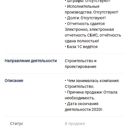
• Штрафы: Отсутствуют!
гидротехнических сооружений
• Исполнительные
42.91.3 Строительство
производства: Отсутствуют!
ирригационных систем
• Долги: Отсутствуют!
42.91.4 Производство
• Отчетность сдается
дноочистительных,
Электронно, электронная
дноуглубительных и
отчетность СБИС, отчётность
берегоукрепительных работ
сдана полностью!
42.91.5 Производство
• База 1С ведётся
подводных работ, включая
водолазные
Направление деятельности
Строительство и
43.12.1 Расчистка территории
проектирование
строительной площадки
43.12.2 Производство
дренажных работ на
Описание
• Чем занималась компания:
сельскохозяйственных
Строительство.
землях, землях лесных
• Причина продажи: Отпала
территорий, а также на
необходимость.
строительных площадках
• Дата окончания
43.12.3 Производство
деятельности 2020г.
земляных работ
43.13 Разведочное бурение
Статус
В продаже
43.21 Производство