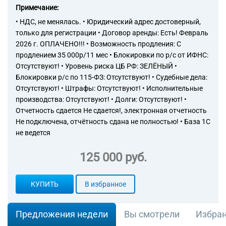
Примечание:
• НДС, не менялась. • Юридический адрес достоверный,
только для регистрации • Договор аренды: Есть! Февраль
2026 г. ОПЛАЧЕНО!!! • Возможность продления: С
продлением 35 000р/11 мес • Блокировки по р/с от ИФНС:
Отсутствуют! • Уровень риска ЦБ РФ: ЗЕЛЁНЫЙ •
Блокировки р/с по 115-ФЗ: Отсутствуют! • Судебные дела:
Отсутствуют! • Штрафы: Отсутствуют! • Исполнительные
производства: Отсутствуют! • Долги: Отсутствуют! •
Отчетность сдается Не сдается!, электронная отчетность
Не подключена, отчётность сдана не полностью! • База 1С
не ведется
125 000 руб.
КУПИТЬ
В избранное
Предложения недели
Вы смотрели
Избра