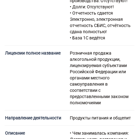
производства: Отсутствуют!
56.10.23 Деятельность
• Долги: Отсутствуют!
вагончиков, палаток по
• Отчетность сдается
приготовлению и продаже
Электронно, электронная
мороженого
отчетность СБИС, отчётность
56.10.24 Деятельность
сдана полностью!
рыночных киосков и
• База 1С ведётся
торговых палаток по
приготовлению пищи
Лицензии полное название
Розничная продажа
56.21 Деятельность
алкогольной продукции,
предприятий общественного
лицензируемая субъектами
питания по обслуживанию
Российской Федерации или
торжественных мероприятий
органами местного
56.29 Деятельность
самоуправления в
предприятий общественного
соответствии с
питания по прочим видам
предоставленными законом
организации питания
полномочиями
Направление деятельности
Продукты питания и общепит
Описание
• Чем занималась компания: