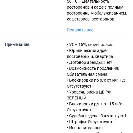
56.10.1 Деятельность
ресторанов и кафе с полным
ресторанным обслуживанием,
кафетериев, ресторанов
быстрого питания и
Показать все
самообслуживания
56.10.2 Деятельность по
приготовлению и/или
Примечание
• УСН 15%, не менялась.
продаже пищи, готовой к
• Юридический адрес
непосредственному
достоверный, квартира
употреблению на месте, с
• Договор аренды: Нет!
транспортных средств или
• Возможность продления:
передвижных лавок
Обязательная смена
56.10.21 Деятельность
• Блокировки по р/с от ИФНС:
предприятий общественного
Отсутствуют!
питания с обслуживанием на
• Уровень риска ЦБ РФ:
вынос
ЗЕЛЁНЫЙ
56.10.22 Деятельность
• Блокировки р/с по 115-ФЗ:
передвижных
Отсутствуют!
продовольственных лавок по
• Судебные дела: Отсутствуют!
приготовлению и/или
• Штрафы: Отсутствуют!
продаже пищи, готовой к
• Исполнительные
употреблению