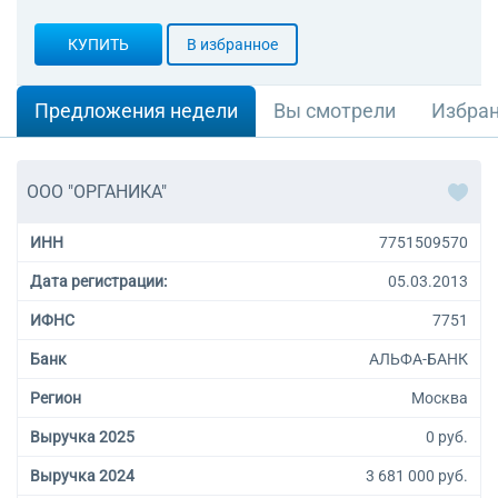
КУПИТЬ
В избранное
Предложения недели
Вы смотрели
Избра
ООО "ОРГАНИКА"
ИНН
7751509570
Дата регистрации:
05.03.2013
ИФНС
7751
Банк
АЛЬФА-БАНК
Регион
Москва
Выручка 2025
0 руб.
Выручка 2024
3 681 000 руб.