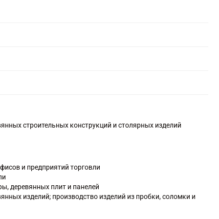
вянных строительных конструкций и столярных изделий
офисов и предприятий торговли
ли
ры, деревянных плит и панелей
янных изделий; производство изделий из пробки, соломки и
бели