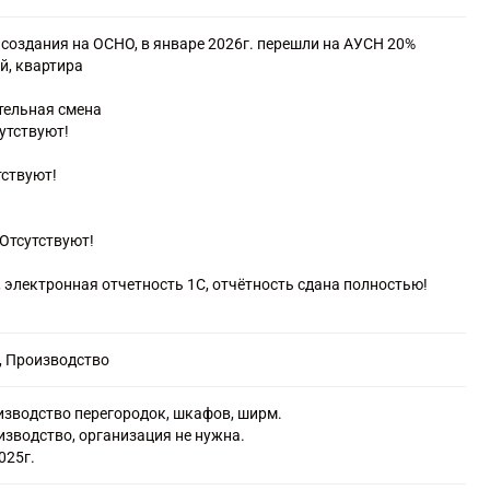
товаров
ичные
 создания на ОСНО, в январе 2026г. перешли на АУСН 20%
оптовой торговле мебелью, бытовыми товарами, скобяными,
й, квартира
скими изделиями
, коврами и осветительным оборудованием
тельная смена
и бытовыми товарами
сутствуют!
лью, осветительными приборами и прочими бытовыми
х магазинах
тствуют!
чте или по информационно-коммуникационной сети Интернет
 вне магазинов, палаток, рынков
рхитектуры
Отсутствуют!
, электронная отчетность 1С, отчётность сдана полностью!
, Производство
изводство перегородок, шкафов, ширм.
изводство, организация не нужна.
025г.