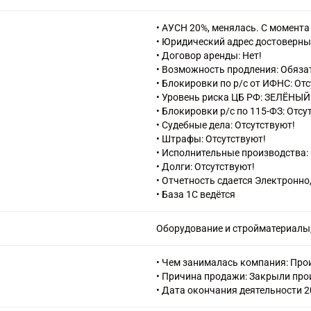
32.30 Производство спортивных 
43.32 Работы столярные и плотн
• АУСН 20%, менялась. C момента
46.15 Деятельность агентов по 
• Юридический адрес достоверны
ножевыми и прочими металличе
• Договор аренды: Нет!
46.47 Торговля оптовая мебелью
• Возможность продления: Обяза
46.49 Торговля оптовая прочим
• Блокировки по р/с от ИФНС: От
47.59 Торговля розничная мебе
• Уровень риска ЦБ РФ: ЗЕЛЁНЫЙ
изделиями в специализированны
• Блокировки р/с по 115-ФЗ: Отсу
47.91 Торговля розничная по по
• Судебные дела: Отсутствуют!
47.99 Торговля розничная прочая
• Штрафы: Отсутствуют!
71.11 Деятельность в области а
• Исполнительные производства: 
• Долги: Отсутствуют!
• Отчетность сдается Электронно
• База 1С ведётся
Оборудование и стройматериалы
• Чем занималась компания: Про
• Причина продажи: Закрыли про
• Дата окончания деятельности 2