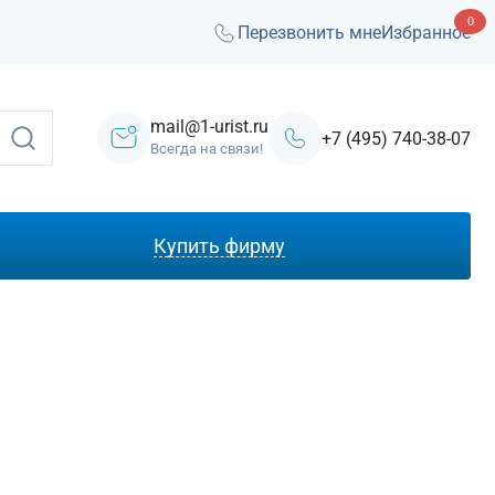
0
Перезвонить мне
Избранное
mail@1-urist.ru
+7 (495) 740-38-07
Всегда на связи!
Купить фирму
С лицензией ЧОП
Под лизинг
Под кредит
На УСН
С долгами
Без долгов