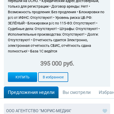
перешли на ОСНО. • Юридический адрес достоверный,
только для регистрации • Договор аренды: Нет! •
Возможность продления: Без продления • Блокировки по
р/с от ИФНС: Отсутствуют! • Уровень риска ЦБ РФ:
ЗЕЛЁНЫЙ • Блокировки р/с по 115-ФЗ: Отсутствуют! •
Судебные дела: Отсутствуют! • Штрафы: Отсутствуют! •
Исполнительные производства: Отсутствуют! • Долги:
Отсутствуют! • Отчетность сдается Электронно,
электронная отчетность СБИС, отчётность сдана
полностью! • База 1С ведётся
395 000 руб.
КУПИТЬ
В избранное
Предложения недели
Вы смотрели
Избра
ООО АГЕНТСТВО "МОРИС-МЕДИА"