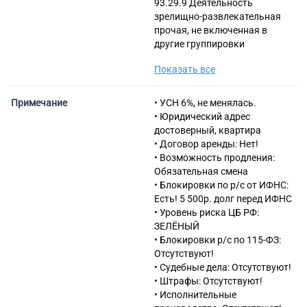
93.29.9 Деятельность
зрелищно-развлекательная
прочая, не включенная в
другие группировки
82.30 Деятельность по
Показать все
организации конференций и
выставок
93.29.1 Деятельность парков
Примечание
• УСН 6%, не менялась.
отдыха и пляжей
• Юридический адрес
93.29.2 Деятельность
достоверный, квартира
танцплощадок, дискотек,
• Договор аренды: Нет!
школ танцев
• Возможность продления:
96.09 Предоставление прочих
Обязательная смена
персональных услуг, не
• Блокировки по р/с от ИФНС:
включенных в другие
Есть! 5 500р. долг перед ИФНС
группировки
• Уровень риска ЦБ РФ:
ЗЕЛЁНЫЙ
• Блокировки р/с по 115-ФЗ:
Отсутствуют!
• Судебные дела: Отсутствуют!
• Штрафы: Отсутствуют!
• Исполнительные