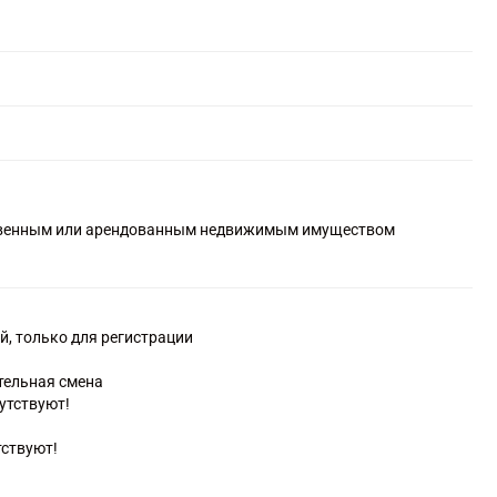
ственным или арендованным недвижимым имуществом
й, только для регистрации
тельная смена
сутствуют!
тствуют!