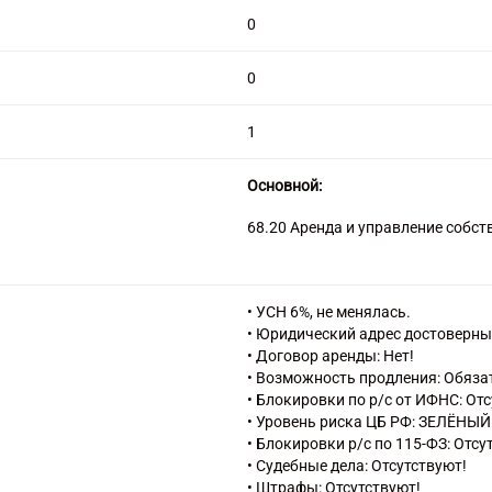
0
0
1
Основной:
68.20 Аренда и управление соб
• УСН 6%, не менялась.
• Юридический адрес достоверны
• Договор аренды: Нет!
• Возможность продления: Обяза
• Блокировки по р/с от ИФНС: От
• Уровень риска ЦБ РФ: ЗЕЛЁНЫЙ
• Блокировки р/с по 115-ФЗ: Отсу
• Судебные дела: Отсутствуют!
• Штрафы: Отсутствуют!