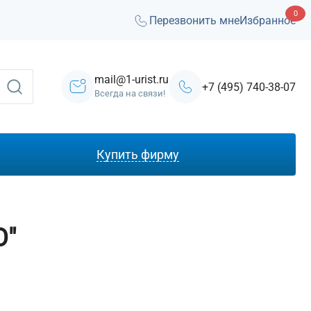
0
Перезвонить мне
Избранное
mail@1-urist.ru
+7 (495) 740-38-07
Всегда на связи!
Купить фирму
С лицензией ЧОП
Под лизинг
О"
Под кредит
На УСН
С долгами
Без долгов