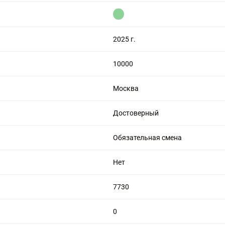
цензией на алмазную торговлю
2025 г.
10000
Москва
Достоверный
Обязательная смена
Нет
7730
0