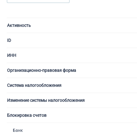
Фирм
Про
Ликв
Реги
Изме
Банк
Бухгалтерские услуги
Без 
Ликв
Сроч
Испр
Банк
Активность
Гот
Реги
Внес
Банк
Дополнительные услуги
Гото
Реги
Проц
ID
Регистрация фирмы
С ли
Реги
Банк
ИНН
С об
Реги
Бан
Открытие юр. лица
С ли
Рег
Упро
Организационно-правовая форма
С ли
Реги
Регистрация изменений
Система налогообложения
С ме
Реги
Банкротство
С по
Изменение системы налогообложения
С ли
Блокировка счетов
С фа
С ли
Банк
С ли