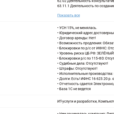
62.02 Деятельность консультати
63.11.1 Деятельность по создан
69 Деятельность в области права
Показать все
95.11 Ремонт компьютеров и пе
• УСН 15%, не менялась.
• Юридический адрес достоверны
• Договор аренды: Нет!
• Возможность продления: Обяза
• Блокировки по р/с от ИФНС: От
• Уровень риска ЦБ РФ: ЗЕЛЁНЫЙ
• Блокировки р/с по 115-ФЗ: Отсу
• Судебные дела: Отсутствуют!
• Штрафы: Отсутствуют!
• Исполнительные производства: 
• Долги: Есть! ИФНС 16 623.20 р
• Отчетность сдается Электронно
• База 1С не ведется
ИТ-услуги и разработки, Компью
• Чем занималась компания: Деят