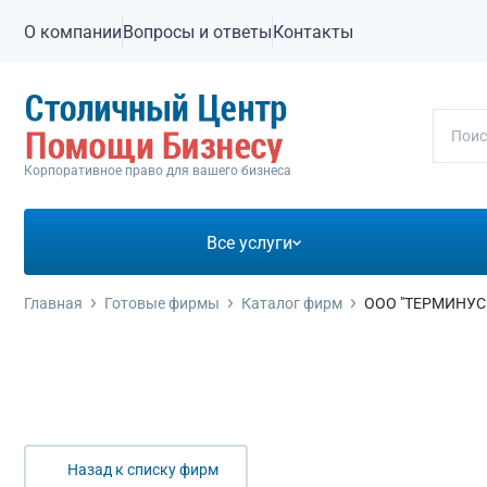
О компании
Вопросы и ответы
Контакты
Корпоративное право для вашего бизнеса
Все услуги
Готовые фирмы
Главная
Готовые фирмы
Каталог фирм
ООО "ТЕРМИНУС
Гот
Про
Лик
Для 
Бухг
Сроч
Реги
Отк
Изме
Помо
Гото
Прод
Офиц
Тар
Бухг
Ликв
Реги
Отк
Смен
Сопр
Продажа готовых фирм
Без 
Прод
Альт
СРО 
Ликв
Реги
Отк
Реги
Банк
Гото
Прод
Ликв
СРО 
Ликв
Реги
Отк
Реор
Банк
Ликвидация фирмы
Гот
Прод
Ликв
Реги
Изме
Услу
Назад к списку фирм
Вступление в СРО
Гото
Про
Ликв
Реги
Изме
Банк