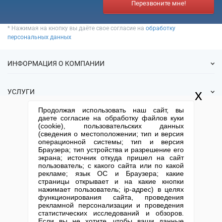
Перезвоните мне!
* Нажимая на кнопку вы даёте свое согласие на
обработку
персональных данных
ИНФОРМАЦИЯ О КОМПАНИИ
О нас
x
УСЛУГИ
Статьи
Продолжая использовать наш сайт, вы
ИФНС
Готовые фирмы
даете согласие на обработку файлов куки
КОНТАКТНАЯ ИНФОРМАЦИЯ
Спецпредложения
(cookie), пользовательских данных
Продажа фирм
(сведения о местоположении; тип и версия
Отзывы
+7 (495) 740-38-07
mail@1-urist.ru
Регистрация
операционной системы; тип и версия
(По Москве)
Спросить у юриста
Браузера; тип устройства и разрешение его
Ликвидация
экрана; источник откуда пришел на сайт
Регистрация изменений
Москва, ул. Сущевский вал,
пользователь; с какого сайта или по какой
дом 5, стр. 3
рекламе; язык ОС и Браузера; какие
Юридические адреса
страницы открывает и на какие кнопки
Письмо директору
Карта сайта
Открытие юр. лица
нажимает пользователь; ip-адрес) в целях
функционирования сайта, проведения
рекламной персонализации и проведения
статистических исследований и обзоров.
Столичный центр помощи бизнесу 2013-2026. Все права защищены.
Если вы не хотите, чтобы ваши данные