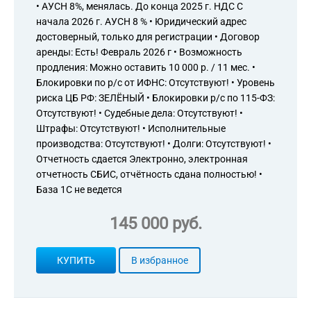
• АУСН 8%, менялась. До конца 2025 г. НДС С
начала 2026 г. АУСН 8 % • Юридический адрес
достоверный, только для регистрации • Договор
аренды: Есть! Февраль 2026 г • Возможность
продления: Можно оставить 10 000 р. / 11 мес. •
Блокировки по р/с от ИФНС: Отсутствуют! • Уровень
риска ЦБ РФ: ЗЕЛЁНЫЙ • Блокировки р/с по 115-ФЗ:
Отсутствуют! • Судебные дела: Отсутствуют! •
Штрафы: Отсутствуют! • Исполнительные
производства: Отсутствуют! • Долги: Отсутствуют! •
Отчетность сдается Электронно, электронная
отчетность СБИС, отчётность сдана полностью! •
База 1С не ведется
145 000 руб.
КУПИТЬ
В избранное