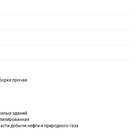
уборке прочая
жилых зданий
ализированная
ласти добычи нефти и природного газа
лических цистерн, резервуаров и емкостей