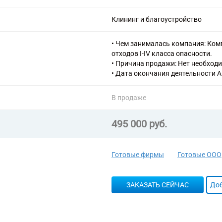
71.12 Деятельность в области и
проектирования, управления про
Клининг и благоустройство
авторского надзора, предоставле
71.20 Технические испытания, ис
81.22 Деятельность по чистке и
• Чем занималась компания: Ком
отходов I-IV класса опасности.
• Причина продажи: Нет необход
• Дата окончания деятельности А
В продаже
495 000 руб.
Готовые фирмы
Готовые ООО
ЗАКАЗАТЬ СЕЙЧАС
Доб