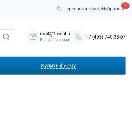
0
Перезвонить мне
Избранное
mail@1-urist.ru
+7 (495) 740-38-07
Всегда на связи!
Купить фирму
С лицензией ЧОП
Под лизинг
Под кредит
На УСН
С долгами
Без долгов