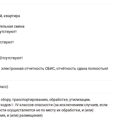
шин и оборудования
вод
й, квартира
пасных отходов
тельная смена
ласти ликвидации последствий загрязнений и прочих услуг,
сутствуют!
проектов
тствуют!
 площадки
тажных работ
оительно-монтажных работ
Отсутствуют!
елочных и завершающих работ
работ
, электронная отчетность СБИС, отчётность сдана полностью!
иализированные прочие, не включенные в другие группировки
оптовой торговле лесоматериалами и строительными
ласс)
ециализирующихся на оптовой торговле прочими отдельными
и и ломом
сбору, транспортированию, обработке, утилизации,
жного транспорта: грузовые перевозки
дов I - IV классов опасности (за исключением случаев, если
ого грузового транспорта
ости осуществляется не по месту их обработки, и (или)
ванию и хранению
ния, и (или) размещения)