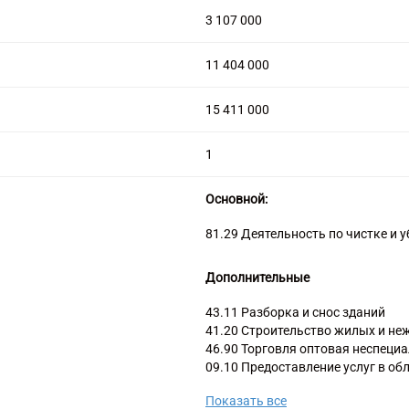
3 107 000
11 404 000
15 411 000
1
Основной:
81.29 Деятельность по чистке и 
Дополнительные
43.11 Разборка и снос зданий
41.20 Строительство жилых и не
46.90 Торговля оптовая неспеци
09.10 Предоставление услуг в об
25.29 Производство прочих метал
Показать все
33.11 Ремонт металлоизделий