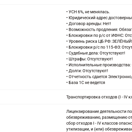
33.20 Монтаж промышленных ма
37.00 Сбор и обработка сточных 
• УСН 6%, не менялась.
38.11 Сбор неопасных отходов
• Юридический адрес достоверны
38.12 Сбор опасных отходов
• Договор аренды: Нет!
38.22 Обработка и утилизация о
• Возможность продления: Обяза
39.00 Предоставление услуг в об
• Блокировки по р/с от ИФНС: От
связанных с удалением отходов
• Уровень риска ЦБ РФ: ЗЕЛЁНЫЙ
41.10 Разработка строительных 
• Блокировки р/с по 115-ФЗ: Отсу
43.12 Подготовка строительной
• Судебные дела: Отсутствуют!
43.21 Производство электромон
• Штрафы: Отсутствуют!
43.29 Производство прочих стр
• Исполнительные производства: 
43.39 Производство прочих отд
• Долги: Отсутствуют!
43.91 Производство кровельных 
• Отчетность сдается Электронно
43.99 Работы строительные спец
• База 1С не ведется
46.13 Деятельность агентов по 
материалами
Транспортировка отходов (I - IV к
46.18 Деятельность агентов, сп
видами товаров
46.77 Торговля оптовая отходам
Лицензирование деятельности по 
49.20 Деятельность железнодоро
обезвреживанию, размещению отхо
49.41 Деятельность автомобильн
сбор отходов I - IV классов опасн
52.10 Деятельность по складиро
утилизации, и (или) обезврежива