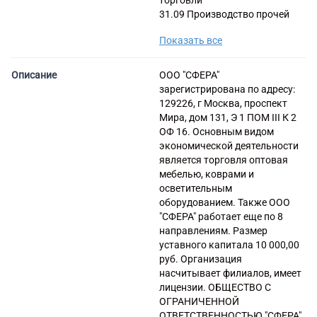
торговли
Торговые компании
31.09 Производство прочей
мебели
Страховые компании
Показать все
31.02 Производство кухонной
мебели
46.65 Торговля оптовая
Описание
ООО "СФЕРА"
офисной мебелью
зарегистрирована по адресу:
47.19 Торговля розничная
129226, г Москва, проспект
прочая в
Мира, дом 131, Э 1 ПОМ III К 2
неспециализированных
ОФ 16. Основным видом
магазинах
экономической деятельности
47.59 Торговля розничная
является торговля оптовая
мебелью, осветительными
мебелью, коврами и
приборами и прочими
осветительным
бытовыми изделиями в
оборудованием. Также ООО
специализированных
"СФЕРА" работает еще по 8
магазинах
направлениям. Размер
47.91 Торговля розничная по
уставного капитала 10 000,00
почте или по информационно-
руб. Организация
коммуникационной сети
насчитывает филиалов, имеет
Интернет
лицензии. ОБЩЕСТВО С
81.10 Деятельность по
ОГРАНИЧЕННОЙ
комплексному обслуживанию
ОТВЕТСТВЕННОСТЬЮ "СФЕРА"