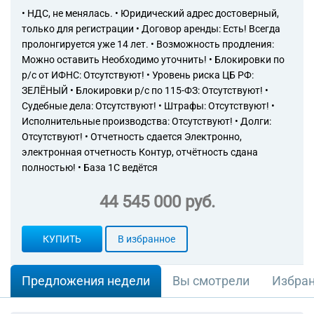
• НДС, не менялась. • Юридический адрес достоверный,
только для регистрации • Договор аренды: Есть! Всегда
пролонгируется уже 14 лет. • Возможность продления:
Можно оставить Необходимо уточнить! • Блокировки по
р/с от ИФНС: Отсутствуют! • Уровень риска ЦБ РФ:
ЗЕЛЁНЫЙ • Блокировки р/с по 115-ФЗ: Отсутствуют! •
Судебные дела: Отсутствуют! • Штрафы: Отсутствуют! •
Исполнительные производства: Отсутствуют! • Долги:
Отсутствуют! • Отчетность сдается Электронно,
электронная отчетность Контур, отчётность сдана
полностью! • База 1С ведётся
44 545 000 руб.
КУПИТЬ
В избранное
Предложения недели
Вы смотрели
Избра