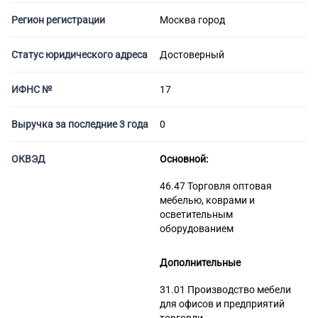
Банкротство под ключ
Регистрация МФО
Под кредит
Внесение в реестр МФО
Регион регистрации
Москва город
Услуга банкротства
Регистрация НКО
На УСН
Банкротство предприятия
Регистрация предприятия
С долгами
Статус юридического адреса
Достоверный
Банкротство компании
Без долгов
Банкротство организации
Для тендера
ИФНС №
17
Банкротство ООО
С НДС
Процедура банкротства
Выручка за последние 3 года
0
С историей
Банкротство ИП
С историей и оборотами
ОКВЭД
Основной:
Банкротство фирмы
ИТ-компании
Упрощенное банкротство
46.47 Торговля оптовая
Оценочные компании
мебелью, коврами и
Готовые нулевые компании
осветительным
Готовые фирмы по недвижимости
оборудованием
Готовые фирмы ЖКХ
Дополнительные
Бухгалтерские компании
Проектные компании
31.01 Производство мебели
для офисов и предприятий
Туристические фирмы