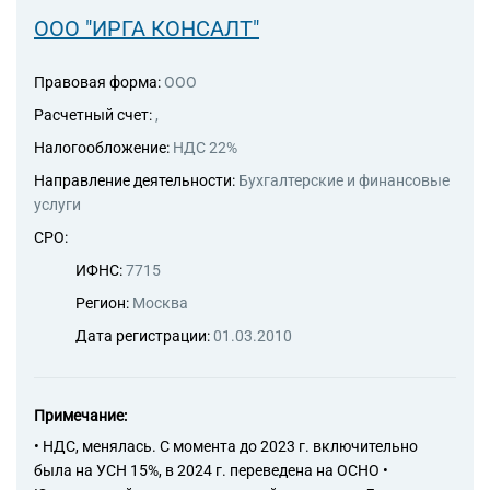
надзора, предоставление
ООО "ИРГА КОНСАЛТ"
технических консультаций в
этих областях
Правовая форма:
ООО
77.12 Аренда и лизинг
грузовых транспортных
Расчетный счет:
,
средств
Налогообложение:
НДС 22%
77.32 Аренда и лизинг
строительных машин и
Направление деятельности:
Бухгалтерские и финансовые
оборудования
услуги
77.33 Аренда и лизинг
СРО:
офисных машин и
оборудования, включая
ИФНС:
7715
вычислительную технику
Регион:
Москва
78.10 Деятельность агентств
по подбору персонала
Дата регистрации:
01.03.2010
78.20 Деятельность агентств
по временному
трудоустройству
78.30 Деятельность по
Примечание:
подбору персонала прочая
• НДС, менялась. С момента до 2023 г. включительно
81.10 Деятельность по
была на УСН 15%, в 2024 г. переведена на ОСНО •
комплексному обслуживанию