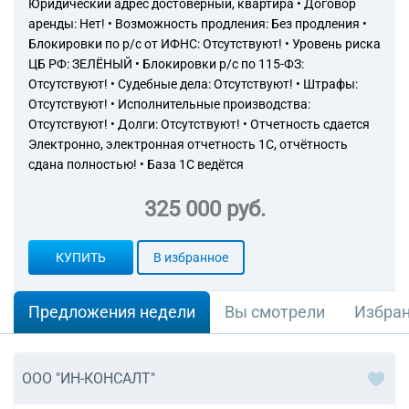
Юридический адрес достоверный, квартира • Договор
помещений
аренды: Нет! • Возможность продления: Без продления •
81.21 Деятельность по общей
Блокировки по р/с от ИФНС: Отсутствуют! • Уровень риска
уборке зданий
ЦБ РФ: ЗЕЛЁНЫЙ • Блокировки р/с по 115-ФЗ:
81.22 Деятельность по чистке
и уборке жилых зданий и
Отсутствуют! • Судебные дела: Отсутствуют! • Штрафы:
нежилых помещений прочая
Отсутствуют! • Исполнительные производства:
81.29 Деятельность по чистке
Отсутствуют! • Долги: Отсутствуют! • Отчетность сдается
и уборке прочая
Электронно, электронная отчетность 1С, отчётность
81.30 Деятельность по
сдана полностью! • База 1С ведётся
благоустройству ландшафта
94.11 Деятельность
325 000 руб.
коммерческих и
предпринимательских
членских организаций
КУПИТЬ
В избранное
94.12 Деятельность
профессиональных членских
организаций
Предложения недели
Вы смотрели
Избра
ООО "ИН-КОНСАЛТ"