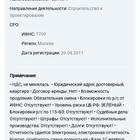
стен
43.34 Производство
Направление деятельности:
Строительство и
малярных и стекольных работ
проектирование
43.39 Производство прочих
СРО:
отделочных и завершающих
работ
ИФНС:
7709
43.91 Производство
Регион:
Москва
кровельных работ
43.99 Работы строительные
Дата регистрации:
20.04.2011
специализированные прочие,
не включенные в другие
группировки
Примечание:
46.13 Деятельность агентов
по оптовой торговле
• НДС, не менялась. • Юридический адрес достоверный,
лесоматериалами и
квартира • Договор аренды: Нет! • Возможность
строительными материалами
продления: Обязательная смена • Блокировки по р/с от
46.19 Деятельность агентов
ИФНС: Отсутствуют! • Уровень риска ЦБ РФ: ЗЕЛЁНЫЙ •
по оптовой торговле
Блокировки р/с по 115-ФЗ: Отсутствуют! • Судебные дела:
универсальным
Отсутствуют! • Штрафы: Отсутствуют! • Исполнительные
ассортиментом товаров
производства: Отсутствуют! • Долги: Отсутствуют! •
46.73 Торговля оптовая
лесоматериалами,
Отчетность сдается Электронно, электронная отчетность
строительными материалами
Контур, отчётность сдана полностью! • База 1С ведётся