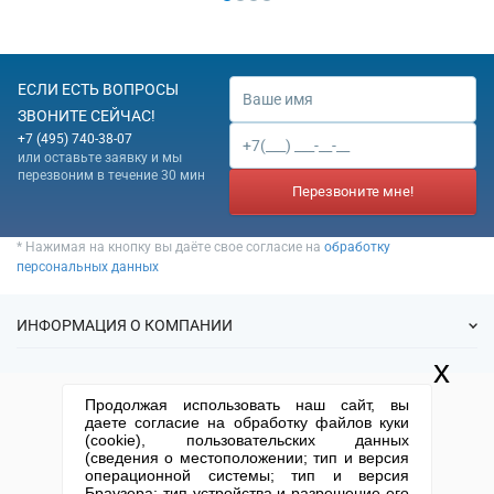
ЕСЛИ ЕСТЬ ВОПРОСЫ
ЗВОНИТЕ СЕЙЧАС!
+7 (495) 740-38-07
или оставьте заявку и мы
перезвоним в течение 30 мин
Перезвоните мне!
* Нажимая на кнопку вы даёте свое согласие на
обработку
персональных данных
ИНФОРМАЦИЯ О КОМПАНИИ
x
О нас
УСЛУГИ
Продолжая использовать наш сайт, вы
Статьи
даете согласие на обработку файлов куки
ИФНС
(cookie), пользовательских данных
Готовые фирмы
КОНТАКТНАЯ ИНФОРМАЦИЯ
(сведения о местоположении; тип и версия
Спецпредложения
Продажа фирм
операционной системы; тип и версия
Отзывы
+7 (495) 740-38-07
mail@1-urist.ru
Браузера; тип устройства и разрешение его