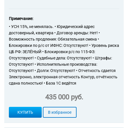
размещению информации и
связанная с этим
деятельность
Примечание:
73.11 Деятельность
рекламных агентств
• УСН 15%, не менялась. • Юридический адрес
77.11 Аренда и лизинг
достоверный, квартира • Договор аренды: Нет! •
легковых автомобилей и
Возможность продления: Обязательная смена •
легких автотранспортных
Блокировки по р/с от ИФНС: Отсутствуют! • Уровень риска
средств
ЦБ РФ: ЗЕЛЁНЫЙ • Блокировки р/с по 115-ФЗ:
82.99 Деятельность по
Отсутствуют! • Судебные дела: Отсутствуют! • Штрафы:
предоставлению прочих
Отсутствуют! • Исполнительные производства:
вспомогательных услуг для
Отсутствуют! • Долги: Отсутствуют! • Отчетность сдается
бизнеса, не включенная в
другие группировки
Электронно, электронная отчетность Контур, отчётность
71.11 Деятельность в области
сдана полностью! • База 1С ведётся
архитектуры
71.12 Деятельность в области
435 000 руб.
инженерных изысканий,
инженерно-технического
проектирования, управления
КУПИТЬ
В избранное
проектами строительства,
выполнения строительного
контроля и авторского