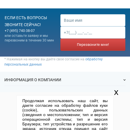
ЕСЛИ ЕСТЬ ВОПРОСЫ
ЗВОНИТЕ СЕЙЧАС!
+7 (495) 740-38-07
или оставьте заявку и мы
перезвоним в течение 30 мин
Перезвоните мне!
* Нажимая на кнопку вы даёте свое согласие на
обработку
персональных данных
ИНФОРМАЦИЯ О КОМПАНИИ
x
О нас
УСЛУГИ
Продолжая использовать наш сайт, вы
Статьи
даете согласие на обработку файлов куки
ИФНС
(cookie), пользовательских данных
Готовые фирмы
КОНТАКТНАЯ ИНФОРМАЦИЯ
(сведения о местоположении; тип и версия
Спецпредложения
Продажа фирм
операционной системы; тип и версия
Отзывы
+7 (495) 740-38-07
mail@1-urist.ru
Браузера; тип устройства и разрешение его
Регистрация
(По Москве)
Спросить у юриста
экрана; источник откуда пришел на сайт