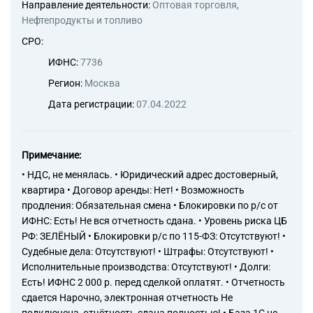
58.19 Виды издательской
Направление деятельности:
Оптовая торговля,
деятельности прочие
Нефтепродукты и топливо
73.11 Деятельность
СРО:
рекламных агентств
82.99 Деятельность по
ИФНС:
7736
предоставлению прочих
Регион:
Москва
вспомогательных услуг для
бизнеса, не включенная в
Дата регистрации:
07.04.2022
другие группировки
74.20 Деятельность в области
фотографии
Примечание:
82.19 Деятельность по
фотокопированию и
• НДС, не менялась. • Юридический адрес достоверный,
подготовке документов и
квартира • Договор аренды: Нет! • Возможность
прочая специализированная
продления: Обязательная смена • Блокировки по р/с от
вспомогательная
ИФНС: Есть! Не вся отчетность сдана. • Уровень риска ЦБ
деятельность по обеспечению
РФ: ЗЕЛЁНЫЙ • Блокировки р/с по 115-ФЗ: Отсутствуют! •
деятельности офиса
Судебные дела: Отсутствуют! • Штрафы: Отсутствуют! •
82.30 Деятельность по
Исполнительные производства: Отсутствуют! • Долги:
организации конференций и
выставок
Есть! ИФНС 2 000 р. перед сделкой оплатят. • Отчетность
сдается Нарочно, электронная отчетность Не