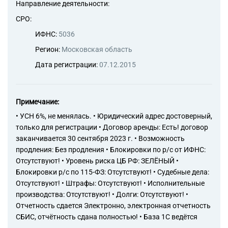
штукатурных работ
Направление деятельности:
43.32 Работы столярные и
СРО:
плотничные
43.33 Работы по устройству
ИФНС:
5036
покрытий полов и облицовке
Регион:
Московская область
стен
43.34 Производство
Дата регистрации:
07.12.2015
малярных и стекольных работ
43.39 Производство прочих
отделочных и завершающих
Примечание:
работ
43.91 Производство
• УСН 6%, не менялась. • Юридический адрес достоверный,
кровельных работ
только для регистрации • Договор аренды: Есть! договор
43.99 Работы строительные
заканчивается 30 сентября 2023 г. • Возможность
специализированные прочие,
продления: Без продления • Блокировки по р/с от ИФНС:
не включенные в другие
Отсутствуют! • Уровень риска ЦБ РФ: ЗЕЛЁНЫЙ •
группировки
Блокировки р/с по 115-ФЗ: Отсутствуют! • Судебные дела:
Отсутствуют! • Штрафы: Отсутствуют! • Исполнительные
производства: Отсутствуют! • Долги: Отсутствуют! •
Отчетность сдается Электронно, электронная отчетность
СБИС, отчётность сдана полностью! • База 1С ведётся