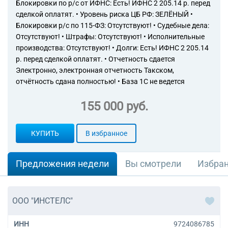
Блокировки по р/с от ИФНС: Есть! ИФНС 2 205.14 р. перед
сделкой оплатят. • Уровень риска ЦБ РФ: ЗЕЛЁНЫЙ •
Блокировки р/с по 115-ФЗ: Отсутствуют! • Судебные дела:
Отсутствуют! • Штрафы: Отсутствуют! • Исполнительные
производства: Отсутствуют! • Долги: Есть! ИФНС 2 205.14
р. перед сделкой оплатят. • Отчетность сдается
Электронно, электронная отчетность Такском,
отчётность сдана полностью! • База 1С не ведется
155 000 руб.
КУПИТЬ
В избранное
Предложения недели
Вы смотрели
Избра
ООО "ИНСТЕЛС"
ИНН
9724086785