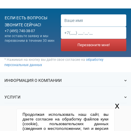
ЕСЛИ ЕСТЬ ВОПРОСЫ
ЗВОНИТЕ СЕЙЧАС!
+7 (495) 740-38-07
или оставьте заявку и мы
перезвоним в течение 30 мин
Перезвоните мне!
* Нажимая на кнопку вы даёте свое согласие на
обработку
персональных данных
ИНФОРМАЦИЯ О КОМПАНИИ
О нас
УСЛУГИ
Статьи
x
ИФНС
Готовые фирмы
КОНТАКТНАЯ ИНФОРМАЦИЯ
Продолжая использовать наш сайт, вы
Спецпредложения
Продажа фирм
даете согласие на обработку файлов куки
Отзывы
+7 (495) 740-38-07
mail@1-urist.ru
(cookie), пользовательских данных
Регистрация
(По Москве)
Спросить у юриста
(сведения о местоположении; тип и версия