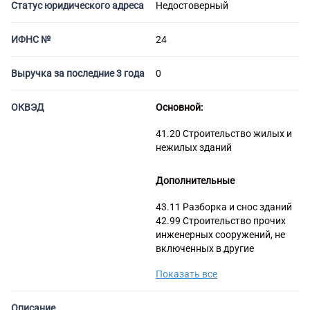
Банкротство под ключ
Статус юридического адреса
Недостоверный
Регистрация МФО
Под кредит
Внесение в реестр МФО
Услуга банкротства
Регистрация НКО
На УСН
ИФНС №
24
Банкротство предприятия
Регистрация предприятия
С долгами
Банкротство компании
Без долгов
Выручка за последние 3 года
0
Банкротство организации
Для тендера
Банкротство ООО
С НДС
ОКВЭД
Основной:
Процедура банкротства
С историей
41.20 Строительство жилых и
Банкротство ИП
С историей и оборотами
нежилых зданий
Банкротство фирмы
ИТ-компании
Упрощенное банкротство
Дополнительные
Оценочные компании
Готовые нулевые компании
43.11 Разборка и снос зданий
42.99 Строительство прочих
Готовые фирмы по недвижимости
инженерных сооружений, не
Готовые фирмы ЖКХ
включенных в другие
Бухгалтерские компании
группировки
Показать все
42.91 Строительство водных
Проектные компании
сооружений
Туристические фирмы
42.21 Строительство
Описание