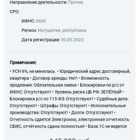
46.39 Торговля оптовая
Направление деятельности:
Прочее
неспециализированная
СРО:
пищевыми продуктами,
напитками и табачными
ИФНС:
0600
изделиями
Регион:
Ингушетия, республика
46.41 Торговля оптовая
текстильными изделиями
Дата регистрации:
30.05.2023
46.42 Торговля оптовая
одеждой и обувью
46.43 Торговля оптовая
Примечание:
бытовыми электротоварами
46.44 Торговля оптовая
• УСН 6%, не менялась. • Юридический адрес достоверный,
изделиями из керамики и
квартира • Договор аренды: Нет! • Возможность
стекла и чистящими
продления: Обязательная смена • Блокировки по р/с от
средствами
ИФНС: Отсутствуют! • Уровень риска ЦБ РФ: ЗЕЛЁНЫЙ •
46.45 Торговля оптовая
Блокировки р/с по 115-ФЗ: Отсутствуют! • Судебные дела:
парфюмерными и
Отсутствуют! • Штрафы: Отсутствуют! • Исполнительные
косметическими товарами
производства: Отсутствуют! • Долги: Отсутствуют! •
46.47 Торговля оптовая
Отчетность сдается Электронно, электронная отчетность
мебелью, коврами и
осветительным
СБИС, отчётность сдана полностью! • База 1С не ведется
оборудованием
46.49 Торговля оптовая