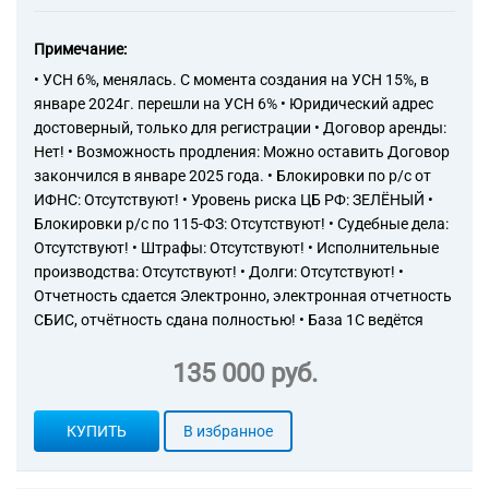
розничной торговле большим
товарным ассортиментом с
Примечание:
преобладанием
продовольственных товаров
• УСН 6%, менялась. С момента создания на УСН 15%, в
в неспециализированных
январе 2024г. перешли на УСН 6% • Юридический адрес
магазинах
достоверный, только для регистрации • Договор аренды:
47.21 Торговля розничная
Нет! • Возможность продления: Можно оставить Договор
фруктами и овощами в
закончился в январе 2025 года. • Блокировки по р/с от
специализированных
ИФНС: Отсутствуют! • Уровень риска ЦБ РФ: ЗЕЛЁНЫЙ •
магазинах
Блокировки р/с по 115-ФЗ: Отсутствуют! • Судебные дела:
47.21.2 Торговля розничная
Отсутствуют! • Штрафы: Отсутствуют! • Исполнительные
консервированными
фруктами и овощами и
производства: Отсутствуют! • Долги: Отсутствуют! •
орехами в
Отчетность сдается Электронно, электронная отчетность
специализированных
СБИС, отчётность сдана полностью! • База 1С ведётся
магазинах
47.22 Торговля розничная
135 000 руб.
мясом и мясными продуктами
в специализированных
магазинах
КУПИТЬ
В избранное
47.22.2 Торговля розничная
продуктами из мяса и мяса
птицы в специализированных