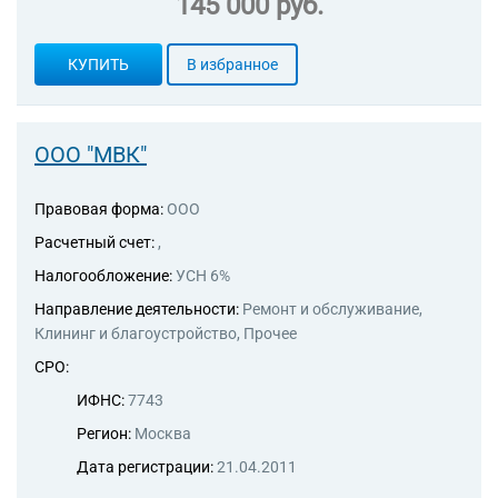
145 000 руб.
прочими бытовыми товарами
46.51 Торговля оптовая
компьютерами,
КУПИТЬ
В избранное
периферийными
устройствами к компьютерам
и программным обеспечением
ООО "МВК"
46.52 Торговля оптовая
электронным и
телекоммуникационным
Правовая форма:
ООО
оборудованием и его
запасными частями
Расчетный счет:
,
47.11.1 Торговля розничная
Налогообложение:
УСН 6%
замороженными продуктами
в неспециализированных
Направление деятельности:
Ремонт и обслуживание,
магазинах
Клининг и благоустройство, Прочее
47.11.2 Торговля розничная
СРО:
незамороженными
продуктами, включая напитки
ИФНС:
7743
и табачные изделия, в
Регион:
Москва
неспециализированных
магазинах
Дата регистрации:
21.04.2011
47.11.3 Деятельность по