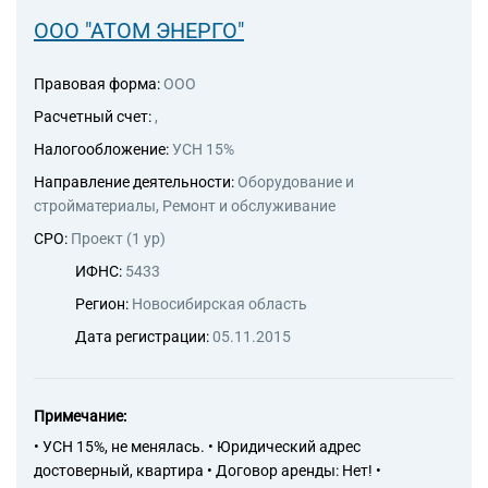
магазинах
ООО "АТОМ ЭНЕРГО"
47.23 Торговля розничная
рыбой, ракообразными и
Правовая форма:
ООО
моллюсками в
специализированных
Расчетный счет:
,
магазинах
Налогообложение:
УСН 15%
47.23.1 Торговля розничная
рыбой и морепродуктами в
Направление деятельности:
Оборудование и
специализированных
стройматериалы, Ремонт и обслуживание
магазинах
СРО:
Проект (1 ур)
47.23.2 Торговля розничная
консервами из рыбы и
ИФНС:
5433
морепродуктов в
Регион:
Новосибирская область
специализированных
магазинах
Дата регистрации:
05.11.2015
47.24.1 Торговля розничная
хлебом и хлебобулочными
изделиями в
специализированных
Примечание:
магазинах
• УСН 15%, не менялась. • Юридический адрес
47.24.2 Торговля розничная
достоверный, квартира • Договор аренды: Нет! •
кондитерскими изделиями в