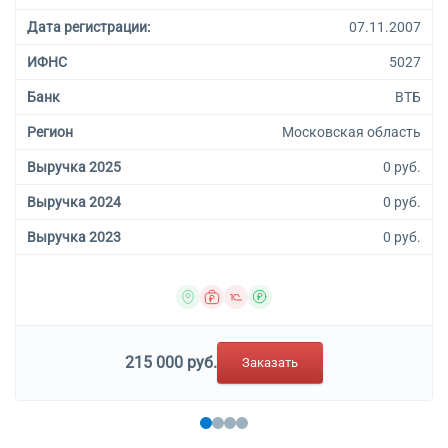
специализированных
магазинах
Дата регистрации:
07.11.2007
47.29.11 Торговля розничная
ИФНС
5027
молочными продуктами в
специализированных
Банк
ВТБ
магазинах
47.29.31 Торговля розничная
Регион
Московская область
мукой и макаронными
изделиями в
Выручка 2025
0 руб.
специализированных
Выручка 2024
0 руб.
магазинах
47.29.33 Торговля розничная
Выручка 2023
0 руб.
сахаром в
специализированных
магазинах
47.29.35 Торговля розничная
чаем, кофе, какао в
специализированных
215 000 руб.
магазинах
Заказать
52.10 Деятельность по
складированию и хранению
53.20.31 Деятельность по
курьерской доставке