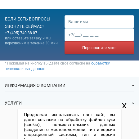
различными видами
транспорта
56.30 Подача напитков
ЕСЛИ ЕСТЬ ВОПРОСЫ
82.99 Деятельность по
ЗВОНИТЕ СЕЙЧАС!
предоставлению прочих
+7 (495) 740-38-07
вспомогательных услуг для
или оставьте заявку и мы
бизнеса, не включенная в
перезвоним в течение 30 мин
Перезвоните мне!
другие группировки
* Нажимая на кнопку вы даёте свое согласие на
обработку
персональных данных
ИНФОРМАЦИЯ О КОМПАНИИ
О нас
x
УСЛУГИ
Статьи
Продолжая использовать наш сайт, вы
ИФНС
Готовые фирмы
даете согласие на обработку файлов куки
КОНТАКТНАЯ ИНФОРМАЦИЯ
Спецпредложения
(cookie), пользовательских данных
Продажа фирм
(сведения о местоположении; тип и версия
Отзывы
+7 (495) 740-38-07
mail@1-urist.ru
Регистрация
операционной системы; тип и версия
(По Москве)
Спросить у юриста