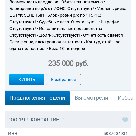
Возможность продления: Обязательная смена •
специализированных
Блокировки по р/с от ИФНС: Отсутствуют! • Уровень риска
магазинах
ЦБ РФ: ЗЕЛЁНЫЙ • Блокировки р/с по 115-ФЗ:
47.24.3 Торговля розничная
мороженым и
Отсутствуют! • Судебные дела: Отсутствуют! • Штрафы:
замороженными десертами в
Отсутствуют! • Исполнительные производства:
специализированных
Отсутствуют! • Долги: Отсутствуют! • Отчетность сдается
магазинах
Электронно, электронная отчетность Контур, отчётность
47.25 Торговля розничная
сдана полностью! • База 1С не ведется
напитками в
специализированных
235 000 руб.
магазинах
47.25.2 Торговля розничная
безалкогольными напитками
КУПИТЬ
В избранное
в специализированных
магазинах
47.26 Торговля розничная
Предложения недели
Вы смотрели
Избра
табачными изделиями в
специализированных
магазинах
47.29 Торговля розничная
ООО "РТЛ КОНСАЛТИНГ"
прочими пищевыми
продуктами в
ИНН
5037004931