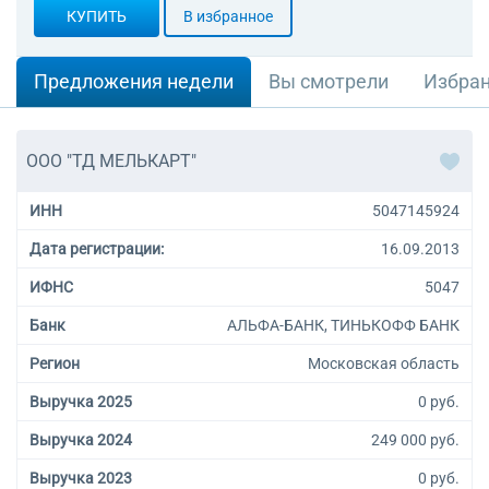
КУПИТЬ
В избранное
Предложения недели
Вы смотрели
Избра
ООО "ТД МЕЛЬКАРТ"
ИНН
5047145924
Дата регистрации:
16.09.2013
ИФНС
5047
Банк
АЛЬФА-БАНК, ТИНЬКОФФ БАНК
Регион
Московская область
Выручка 2025
0 руб.
Выручка 2024
249 000 руб.
Выручка 2023
0 руб.