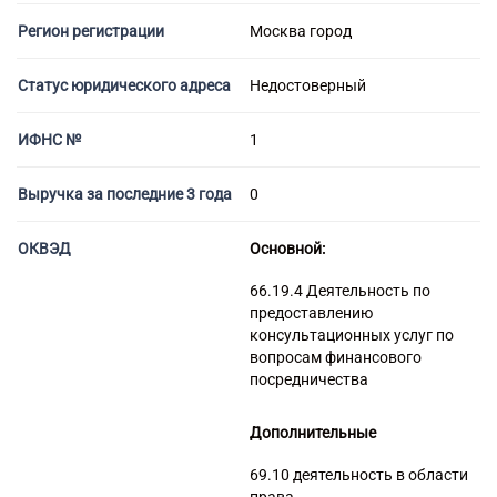
Банкротство под ключ
Регистрация МФО
Под кредит
Внесение в реестр МФО
Регион регистрации
Москва город
Услуга банкротства
Регистрация НКО
На УСН
Банкротство предприятия
Регистрация предприятия
С долгами
Статус юридического адреса
Недостоверный
Банкротство компании
Без долгов
Банкротство организации
Для тендера
ИФНС №
1
Банкротство ООО
С НДС
Процедура банкротства
Выручка за последние 3 года
0
С историей
Банкротство ИП
С историей и оборотами
ОКВЭД
Основной:
Банкротство фирмы
ИТ-компании
Упрощенное банкротство
66.19.4 Деятельность по
Оценочные компании
предоставлению
Готовые нулевые компании
консультационных услуг по
Готовые фирмы по недвижимости
вопросам финансового
посредничества
Готовые фирмы ЖКХ
Бухгалтерские компании
Дополнительные
Проектные компании
69.10 деятельность в области
Туристические фирмы