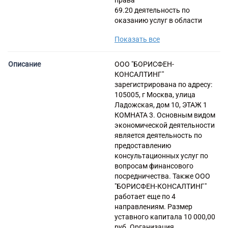
права
Торговые компании
69.20 деятельность по
оказанию услуг в области
Страховые компании
бухгалтерского учета, по
Показать все
проведению финансового
аудита, по налоговому
консультированию
Описание
ООО "БОРИСФЕН-
82.99 деятельность по
КОНСАЛТИНГ"
предоставлению прочих
зарегистрирована по адресу:
вспомогательных услуг для
105005, г Москва, улица
бизнеса, не включенная в
Ладожская, дом 10, ЭТАЖ 1
другие группировки
КОМНАТА 3. Основным видом
69.10 Деятельность в области
экономической деятельности
права
является деятельность по
69.20 Деятельность по
предоставлению
оказанию услуг в области
консультационных услуг по
бухгалтерского учета, по
вопросам финансового
проведению финансового
посредничества. Также ООО
аудита, по налоговому
"БОРИСФЕН-КОНСАЛТИНГ"
консультированию
работает еще по 4
82.99 Деятельность по
направлениям. Размер
предоставлению прочих
уставного капитала 10 000,00
вспомогательных услуг для
руб. Организация