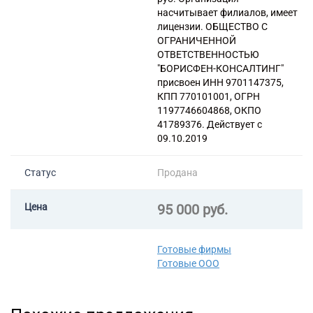
бизнеса, не включенная в
насчитывает филиалов, имеет
другие группировки
лицензии. ОБЩЕСТВО С
70.22 Консультирование по
ОГРАНИЧЕННОЙ
вопросам коммерческой
ОТВЕТСТВЕННОСТЬЮ
деятельности и управления
"БОРИСФЕН-КОНСАЛТИНГ"
присвоен ИНН 9701147375,
КПП 770101001, ОГРН
1197746604868, ОКПО
41789376. Действует с
09.10.2019
Статус
Продана
Цена
95 000 руб.
Готовые фирмы
Готовые ООО