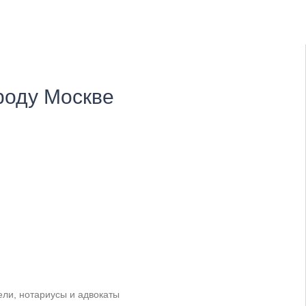
Для тендера
С НДС
С историей
С историей и оборотами
роду Москве
ИТ-компании
Оценочные компании
Готовые нулевые компании
Готовые фирмы по недвижимости
Готовые фирмы ЖКХ
Бухгалтерские компании
Проектные компании
Туристические фирмы
Торговые компании
ли, нотариусы и адвокаты
Страховые компании