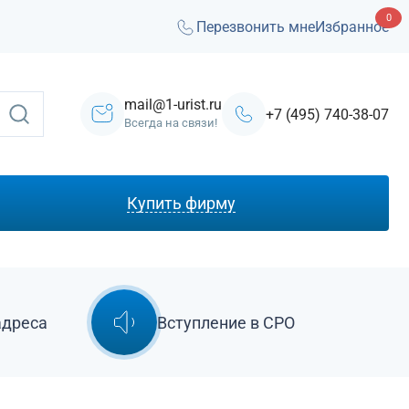
0
Перезвонить мне
Избранное
mail@1-urist.ru
+7 (495) 740-38-07
Всегда на связи!
Купить фирму
С лицензией ЧОП
Под лизинг
Под кредит
адреса
Вступление в СРО
На УСН
С долгами
Без долгов