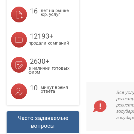
16
лет на рынке
юр. услуг
12193+
продали компаний
2630+
в наличии готовых
фирм
10
минут время
ответа
Все усл
регистр
регистр
государ
Часто задаваемые
государ
вопросы