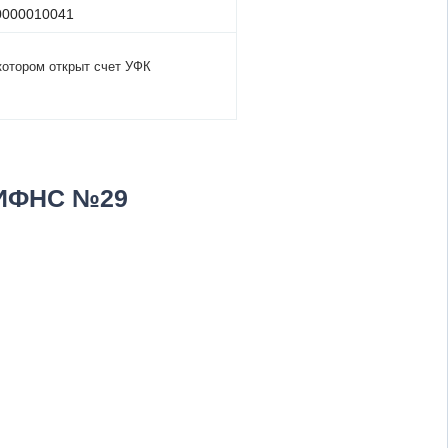
0000010041
котором открыт счет УФК
ИФНС №29