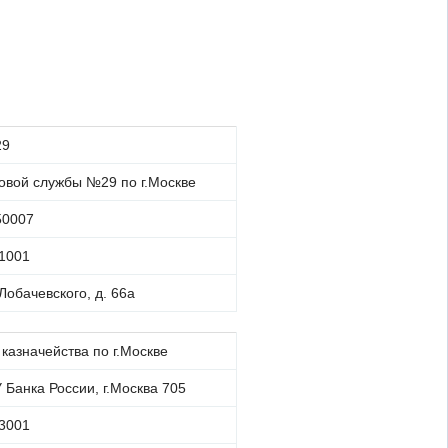
29
овой службы №29 по г.Москве
50007
1001
 Лобачевского, д. 66а
казначейства по г.Москве
 Банка России, г.Москва 705
3001