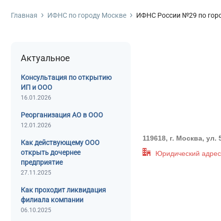
Фирм
Про
Ликв
Реги
Изме
Банк
Главная
ИФНС по городу Москве
ИФНС России №29 по гор
Бухгалтерские услуги
Без 
Ликв
Сроч
Испр
Банк
Гот
Реги
Внес
Банк
Дополнительные услуги
Актуальное
Гото
Реги
Проц
Регистрация фирмы
С ли
Реги
Банк
Консультация по открытию
ИП и ООО
С об
Реги
Бан
16.01.2026
Открытие юр. лица
С ли
Рег
Упро
Реорганизация АО в ООО
С ли
Реги
Регистрация изменений
12.01.2026
119618, г. Москва, ул. 
С ме
Реги
Как действующему ООО
Банкротство
открыть дочернее
Юридический адрес
С по
предприятие
С ли
27.11.2025
С фа
Как проходит ликвидация
филиала компании
С ли
06.10.2025
С ли