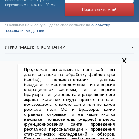
или оставьте заявку и мы
Банкротство под ключ
Регистрация МФО
Под кредит
перезвоним в течение 30 мин
Внесение в реестр МФО
Услуга банкротства
Перезвоните мне!
Регистрация НКО
На УСН
Банкротство предприятия
Регистрация предприятия
С долгами
* Нажимая на кнопку вы даёте свое согласие на
обработку
Банкротство компании
Без долгов
персональных данных
Банкротство организации
Для тендера
Банкротство ООО
ИНФОРМАЦИЯ О КОМПАНИИ
С НДС
Процедура банкротства
С историей
x
Банкротство ИП
О нас
УСЛУГИ
С историей и оборотами
Продолжая использовать наш сайт, вы
Статьи
Банкротство фирмы
ИТ-компании
даете согласие на обработку файлов куки
ИФНС
Упрощенное банкротство
(cookie), пользовательских данных
Готовые фирмы
Оценочные компании
КОНТАКТНАЯ ИНФОРМАЦИЯ
(сведения о местоположении; тип и версия
Спецпредложения
Продажа фирм
операционной системы; тип и версия
Готовые нулевые компании
Отзывы
+7 (495) 740-38-07
mail@1-urist.ru
Браузера; тип устройства и разрешение его
Регистрация
(По Москве)
Спросить у юриста
экрана; источник откуда пришел на сайт
Готовые фирмы по недвижимости
Ликвидация
пользователь; с какого сайта или по какой
Готовые фирмы ЖКХ
рекламе; язык ОС и Браузера; какие
Регистрация изменений
Москва, ул. Сущевский вал,
страницы открывает и на какие кнопки
дом 5, стр. 3
Бухгалтерские компании
Юридические адреса
нажимает пользователь; ip-адрес) в целях
функционирования сайта, проведения
Письмо директору
Карта сайта
Открытие юр. лица
Проектные компании
рекламной персонализации и проведения
статистических исследований и обзоров.
Туристические фирмы