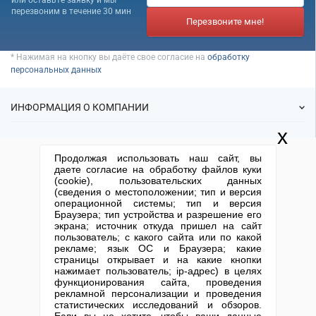
или оставьте заявку и мы
Банкротство под ключ
Регистрация МФО
Под кредит
перезвоним в течение 30 мин
Внесение в реестр МФО
Услуга банкротства
Перезвоните мне!
Регистрация НКО
На УСН
Банкротство предприятия
Регистрация предприятия
С долгами
* Нажимая на кнопку вы даёте свое согласие на
обработку
Банкротство компании
Без долгов
персональных данных
Банкротство организации
Для тендера
Банкротство ООО
ИНФОРМАЦИЯ О КОМПАНИИ
С НДС
Процедура банкротства
С историей
x
Банкротство ИП
О нас
УСЛУГИ
С историей и оборотами
Продолжая использовать наш сайт, вы
Статьи
Банкротство фирмы
ИТ-компании
даете согласие на обработку файлов куки
ИФНС
Упрощенное банкротство
(cookie), пользовательских данных
Готовые фирмы
Оценочные компании
КОНТАКТНАЯ ИНФОРМАЦИЯ
(сведения о местоположении; тип и версия
Спецпредложения
Продажа фирм
операционной системы; тип и версия
Готовые нулевые компании
Отзывы
+7 (495) 740-38-07
mail@1-urist.ru
Браузера; тип устройства и разрешение его
Регистрация
(По Москве)
Спросить у юриста
экрана; источник откуда пришел на сайт
Готовые фирмы по недвижимости
Ликвидация
пользователь; с какого сайта или по какой
Готовые фирмы ЖКХ
рекламе; язык ОС и Браузера; какие
Регистрация изменений
Москва, ул. Сущевский вал,
страницы открывает и на какие кнопки
дом 5, стр. 3
Бухгалтерские компании
Юридические адреса
нажимает пользователь; ip-адрес) в целях
функционирования сайта, проведения
Письмо директору
Карта сайта
Открытие юр. лица
Проектные компании
рекламной персонализации и проведения
статистических исследований и обзоров.
Туристические фирмы