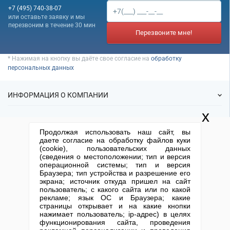
Банкротство под ключ
Регистрация МФО
Под кредит
+7 (495) 740-38-07
Внесение в реестр МФО
Услуга банкротства
или оставьте заявку и мы
Регистрация НКО
На УСН
перезвоним в течение 30 мин
Банкротство предприятия
Перезвоните мне!
Регистрация предприятия
С долгами
Банкротство компании
Без долгов
Банкротство организации
* Нажимая на кнопку вы даёте свое согласие на
обработку
Для тендера
персональных данных
Банкротство ООО
С НДС
Процедура банкротства
С историей
ИНФОРМАЦИЯ О КОМПАНИИ
Банкротство ИП
С историей и оборотами
x
Банкротство фирмы
О нас
ИТ-компании
УСЛУГИ
Упрощенное банкротство
Продолжая использовать наш сайт, вы
Статьи
Оценочные компании
даете согласие на обработку файлов куки
ИФНС
(cookie), пользовательских данных
Готовые фирмы
Готовые нулевые компании
КОНТАКТНАЯ ИНФОРМАЦИЯ
(сведения о местоположении; тип и версия
Спецпредложения
Продажа фирм
Готовые фирмы по недвижимости
операционной системы; тип и версия
Отзывы
+7 (495) 740-38-07
mail@1-urist.ru
Браузера; тип устройства и разрешение его
Регистрация
(По Москве)
Спросить у юриста
Готовые фирмы ЖКХ
экрана; источник откуда пришел на сайт
Ликвидация
пользователь; с какого сайта или по какой
Бухгалтерские компании
рекламе; язык ОС и Браузера; какие
Регистрация изменений
Москва, ул. Сущевский вал,
страницы открывает и на какие кнопки
Проектные компании
дом 5, стр. 3
Юридические адреса
нажимает пользователь; ip-адрес) в целях
Туристические фирмы
функционирования сайта, проведения
Письмо директору
Карта сайта
Открытие юр. лица