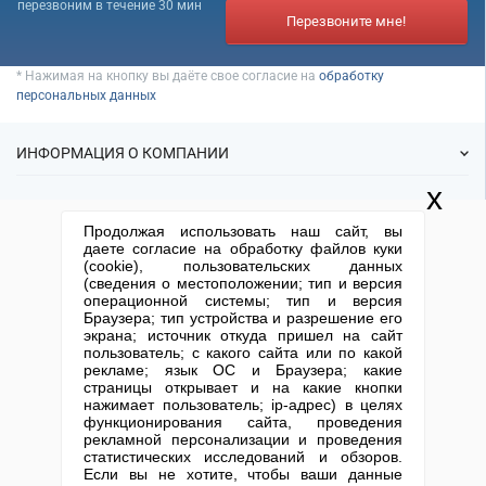
Банкротство под ключ
перезвоним в течение 30 мин
Регистрация МФО
Под кредит
Внесение в реестр МФО
Перезвоните мне!
Услуга банкротства
Регистрация НКО
На УСН
Банкротство предприятия
Регистрация предприятия
С долгами
* Нажимая на кнопку вы даёте свое согласие на
обработку
Банкротство компании
персональных данных
Без долгов
Банкротство организации
Для тендера
ИНФОРМАЦИЯ О КОМПАНИИ
Банкротство ООО
С НДС
Процедура банкротства
x
С историей
О нас
УСЛУГИ
Банкротство ИП
С историей и оборотами
Продолжая использовать наш сайт, вы
Статьи
Банкротство фирмы
даете согласие на обработку файлов куки
ИТ-компании
ИФНС
(cookie), пользовательских данных
Готовые фирмы
Упрощенное банкротство
КОНТАКТНАЯ ИНФОРМАЦИЯ
(сведения о местоположении; тип и версия
Спецпредложения
Оценочные компании
Продажа фирм
операционной системы; тип и версия
Отзывы
+7 (495) 740-38-07
mail@1-urist.ru
Готовые нулевые компании
Браузера; тип устройства и разрешение его
Регистрация
(По Москве)
Спросить у юриста
экрана; источник откуда пришел на сайт
Ликвидация
Готовые фирмы по недвижимости
пользователь; с какого сайта или по какой
рекламе; язык ОС и Браузера; какие
Регистрация изменений
Москва, ул. Сущевский вал,
Готовые фирмы ЖКХ
страницы открывает и на какие кнопки
дом 5, стр. 3
Юридические адреса
нажимает пользователь; ip-адрес) в целях
Бухгалтерские компании
функционирования сайта, проведения
Письмо директору
Карта сайта
Открытие юр. лица
Проектные компании
рекламной персонализации и проведения
статистических исследований и обзоров.
Туристические фирмы
Если вы не хотите, чтобы ваши данные
Столичный центр помощи бизнесу 2013-2026. Все права защищены.